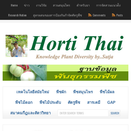
Home
ข่าว
งานวิจัย
สวนสมุนไพร
ตำหรับยา
การจัดสวนแนวต้ัง
Research Nation
สูตรผสมของสารป้องกันกำจัดศัตรูพืช
Comments
Posts
เทคโนโลยีสมัยใหม่
พืชผัก
พืชสมุนไพร
พืชไม้ผล
พืชไม้ดอก
พืชไม้ประดับ
ศัตรูพืช
สารเคมี
GAP
สมาคมกีฎและสัตววิทยา