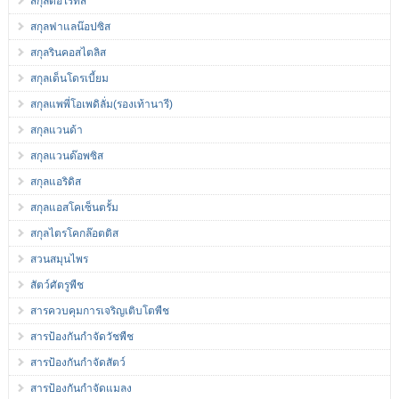
สกุลดอไรทิส
สกุลฟาแลน๊อปซิส
สกุลรินคอสไตลิส
สกุลเด็นโดรเบี้ยม
สกุลแพพี่โอเพดิลั่ม(รองเท้านารี)
สกุลแวนด้า
สกุลแวนด๊อพซิส
สกุลแอริดิส
สกุลแอสโคเซ็นตรั้ม
สกุลไตรโคกล๊อตติส
สวนสมุนไพร
สัตว์ศัตรูพืช
สารควบคุมการเจริญเติบโตพืช
สารป้องกันกำจัดวัชพืช
สารป้องกันกำจัดสัตว์
สารป้องกันกำจัดแมลง