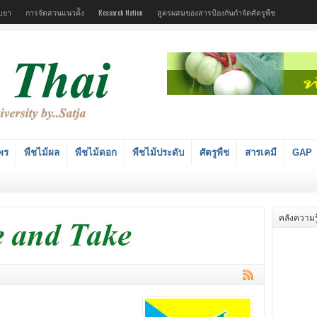
บยา
การจัดสวนแนวต้ัง
Research Nation
สูตรผสมของสารป้องกันกำจัดศัตรูพืช
พร
พืชไม้ผล
พืชไม้ดอก
พืชไม้ประดับ
ศัตรูพืช
สารเคมี
GAP
คลังความรู