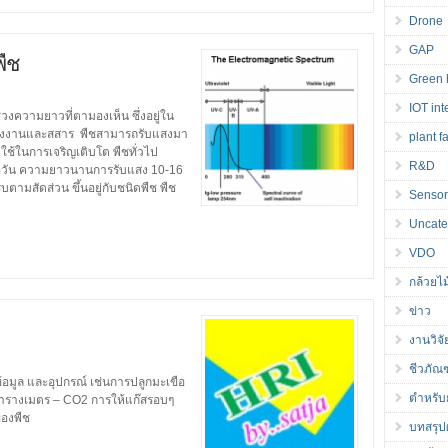
Drone
GAP
พืช
Green 
IOT int
วงความยาวที่ตามองเห็น ซึ่งอยู่ใน
นพลังงานและสสาร พืชสามารถรับแสงมา
plant f
ใช้ในการเจริญเติบโต พืชทั่วไป
R&D
ต่อวัน ความยาวนานการรับแสง 10-16
บตามสัดส่วน ขึ้นอยู่กับชนิดพืช พืช
Senso
Uncate
VDO
กล้วยไม
ข่าว
งานวิจั
ชีวภัณ
้อมูล และอุปกรณ์ เช่นการปลูกมะเขือ
ตำหรับ
 ตารางเมตร – CO2 การให้แก๊สรอบๆ
ของพืช
บทสรุปผ