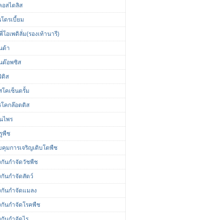
นคอสไตลิส
นโดรเบี้ยม
ี่โอเพดิลั่ม(รองเท้านารี)
นด้า
นด๊อพซิส
ิดิส
โคเซ็นตรั้ม
รโคกล๊อตติส
ุนไพร
รูพืช
คุมการเจริญเติบโตพืช
กันกำจัดวัชพืช
กันกำจัดสัตว์
งกันกำจัดแมลง
งกันกำจัดโรคพืช
งกันกำจัดไร