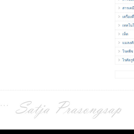
สารเคม
เครื่องดื
เทคโนโ
เห็ด
แมลงศั
โรคพืช
ไรศัตรู