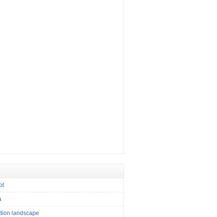
ot
a
tion landscape