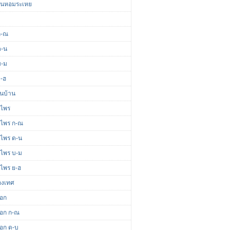
มันหอมระเหย
ก-ณ
ด-น
บ-ม
ย-ฮ
ื้นบ้าน
นไพร
นไพร ก-ณ
นไพร ด-น
นไพร บ-ม
นไพร ย-ฮ
่องเทศ
ดอก
ดอก ก-ณ
ดอก ด-บ