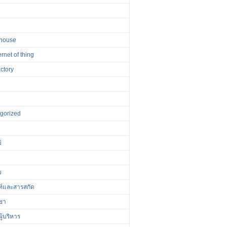
house
ernet of thing
actory
r
gorized
้
ย
ฑ์และสารสกัด
ยา
ู้บริหาร