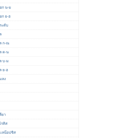
ดอก น-ม
ดอก ย-ฮ
ระดับ
ล
ผล ก-ณ
ผล ด-น
ผล บ-ม
ล ย-ฮ
แมลง
ลียา
ไรทิส
แลน๊อปซิส