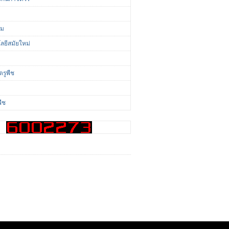
ี
่ม
ลยีสมัยใหม่
ตรูพืช
พืช