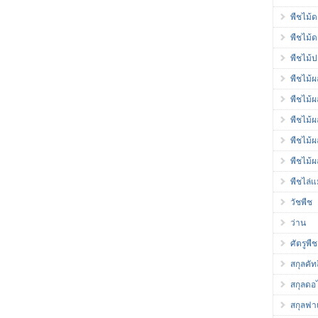
พืชไม้
พืชไม้
พืชไม้ป
พืชไม้ผ
พืชไม้
พืชไม้
พืชไม้
พืชไม้ผ
พืชไล่
วัชพืช
ว่าน
ศัตรูพืช
สกุลคัท
สกุลดอ
สกุลฟา