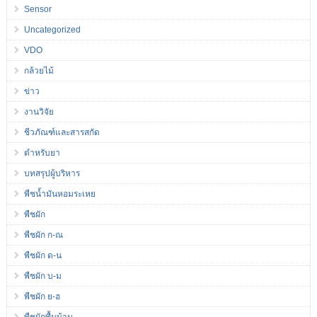
Sensor
Uncategorized
VDO
กล้วยไม้
ข่าว
งานวิจัย
ชีวภัณฑ์และสารสกัด
ตำหรับยา
บทสรุปผู้บริหาร
พืชน้ำมันหอมระเหย
พืชผัก
พืชผัก ก-ณ
พืชผัก ด-น
พืชผัก บ-ม
พืชผัก ย-ฮ