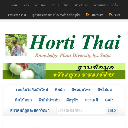
Home
ข่าว
งานวิจัย
สวนสมุนไพร
ตำหรับยา
การจัดสวนแนวต้ัง
Research Nation
สูตรผสมของสารป้องกันกำจัดศัตรูพืช
Comments
Posts
เทคโนโลยีสมัยใหม่
พืชผัก
พืชสมุนไพร
พืชไม้ผล
พืชไม้ดอก
พืชไม้ประดับ
ศัตรูพืช
สารเคมี
GAP
สมาคมกีฎและสัตววิทยา