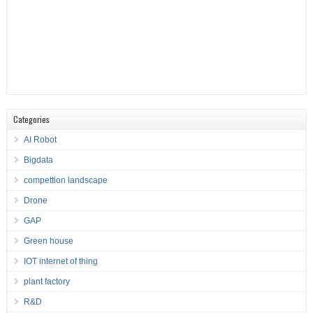
Categories
AI Robot
Bigdata
compettion landscape
Drone
GAP
Green house
IOT internet of thing
plant factory
R&D