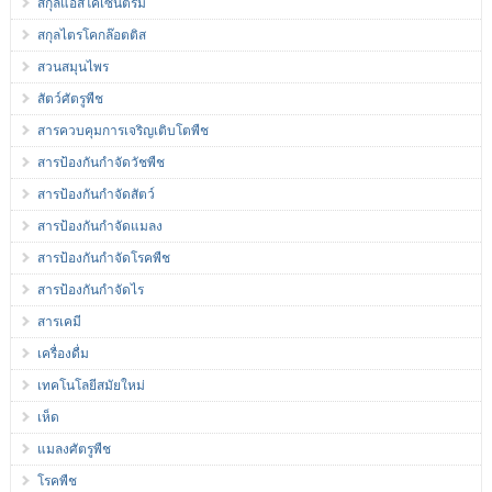
สกุลแอสโคเซ็นตรั้ม
สกุลไตรโคกล๊อตติส
สวนสมุนไพร
สัตว์ศัตรูพืช
สารควบคุมการเจริญเติบโตพืช
สารป้องกันกำจัดวัชพืช
สารป้องกันกำจัดสัตว์
สารป้องกันกำจัดแมลง
สารป้องกันกำจัดโรคพืช
สารป้องกันกำจัดไร
สารเคมี
เครื่องดื่ม
เทคโนโลยีสมัยใหม่
เห็ด
แมลงศัตรูพืช
โรคพืช