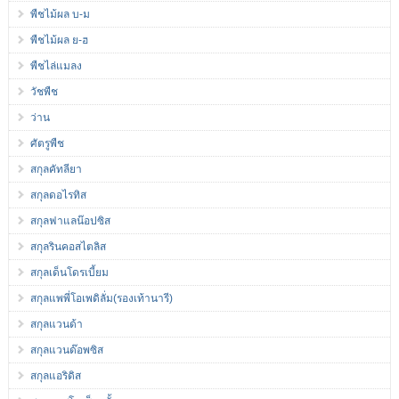
พืชไม้ผล บ-ม
พืชไม้ผล ย-ฮ
พืชไล่แมลง
วัชพืช
ว่าน
ศัตรูพืช
สกุลคัทลียา
สกุลดอไรทิส
สกุลฟาแลน๊อปซิส
สกุลรินคอสไตลิส
สกุลเด็นโดรเบี้ยม
สกุลแพพี่โอเพดิลั่ม(รองเท้านารี)
สกุลแวนด้า
สกุลแวนด๊อพซิส
สกุลแอริดิส