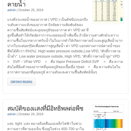
คายน้ำ
admin
|
October 25, 2019
แรงดึงระเหยน้ำของอากาศ ( VPD ) เป็นดัชนีบ่งบอกถึง
ระดับความแห้งของอากาศ ปัจจัยความสัมพันธ์ของ
ความชื้นสัมพัทธ์และอุณหภูมิของอากาศ ค่า VPD air ที่
สูงขึ้นคือทำให้เกิดอัตราการระเหยของน้ำเพิ่มขึ้น ถ้ามีความต่างศักย์ระหว่าง
ความชื้นในบรรยากาศกับน้ำในใบมากทำให้เกิดการคายน้ำและสูญเสียน้ำมาก
ปากใบจะค่อยๆปิดเพื่อลดการสูญเสียน้ำ ค่า VPD บอกสถานการณ์คายน้ำของ
พืชได้ดีกว่า RH(%) High water pressure outside,Low VPD, “ศักดิ์การคาย
น้ำต่ำ” Low water pressure outside, High VPD, “ศักดิ์การคายน้ำสูง” VPD
= SVP – VPair VPD = คือ Vapor Pressure Deficit SVP = คือ ความ
ดันไอที่อิ่มตัวของอากาศที่อุณหภูมิของเนื้อเยื่อ Vpair = คือ ความดันไอใน
อากาศภายนอกที่อุณหภูมิ ความดันและความชื้นสัมพัทธ์นั้นๆ
CONTINUE READING
สมบัติของแสงที่มีอิทธิพลต่อพืช
admin
|
October 24, 2019
แสง light แสง หมายถึงคลื่นแม่เหล็กไฟฟ้าในช่วง
ความยาวที่ตามองเห็น ซึ่งอยู่ในช่วง 400-700 นาโน