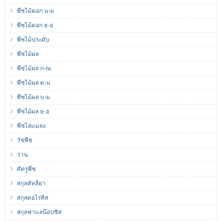
พืชไม้ดอก น-ม
พืชไม้ดอก ย-ฮ
พืชไม้ประดับ
พืชไม้ผล
พืชไม้ผล ก-ณ
พืชไม้ผล ด-น
พืชไม้ผล บ-ม
พืชไม้ผล ย-ฮ
พืชไล่แมลง
วัชพืช
ว่าน
ศัตรูพืช
สกุลคัทลียา
สกุลดอไรทิส
สกุลฟาแลน๊อปซิส