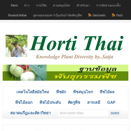
Home
ข่าว
งานวิจัย
สวนสมุนไพร
ตำหรับยา
การจัดสวนแนวต้ัง
Research Nation
สูตรผสมของสารป้องกันกำจัดศัตรูพืช
Comments
Posts
เทคโนโลยีสมัยใหม่
พืชผัก
พืชสมุนไพร
พืชไม้ผล
พืชไม้ดอก
พืชไม้ประดับ
ศัตรูพืช
สารเคมี
GAP
สมาคมกีฎและสัตววิทยา