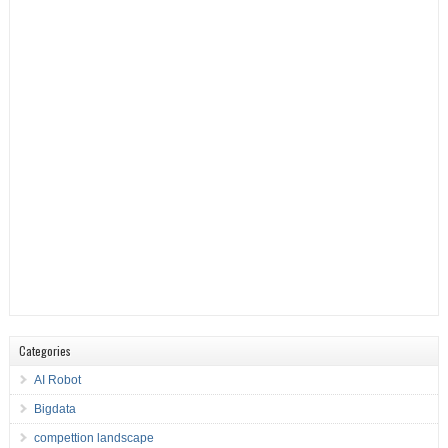
Categories
AI Robot
Bigdata
compettion landscape