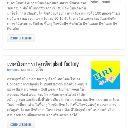
เมตร มีสมบัติทั้งการเป็นพลังงานและสสาร พืชสามารถ
รับแสงมาเพื่อใช้ในการสังเคราะห์แสง และเป็นพลังงาน
มาใช้ในการเจริญเติบโต พืชทั่วไปต้องการค่าพลังงานแสงตั้ง 100 μmole/m2/s
ต่อวัน ความยาวนานการรับแสง 10-16 ชั่วโมงต่อวัน และจะต้องมีแสงสีชนิด
ต่างๆ ให้ครบตามสัดส่วน ขึ้นอยู่กับชนิดพืช พืชกินใบ พืชกินดอก พืชกินผล พืช
กินเมล็ด
CONTINUE READING
เทคนิคการปลูกพืช plant factory
herbdoa
|
March 19, 2019
การปลูกพืชใน plant factory ต้องมีเทคนิคอะไรบ้าง
Concept : การปลูกพืชใน plant factory มีองค์ประกอบ 3
อย่าง คือ Hard wear + Soft wear + Human wear ใน
ส่วนของ Hard wear ต้องมีการพัฒนาเทคโนโลยีให้ทัน
สมัยอยู่เสมอ และสิ่งหนึ่งที่ไม่ควรลืมว่าการตอบสนองของพืชต่อสภาพแวดล้อม
ในสภาพที่แตกต่างกันขึ้นอยู่กับชนิดพืชแล้ว ยังขึ้นกับชนิดพันธุ์ และระยะการ
เจริญเติบโตของพืชด้วย ก. โครงสร้าง 1.ห้องที่ใช้ปลูกต้องเป็นระบบบปิดไม่
สามารถแลกเปลี่ยนอากาศ ความร้อนภายนอกได้
CONTINUE READING