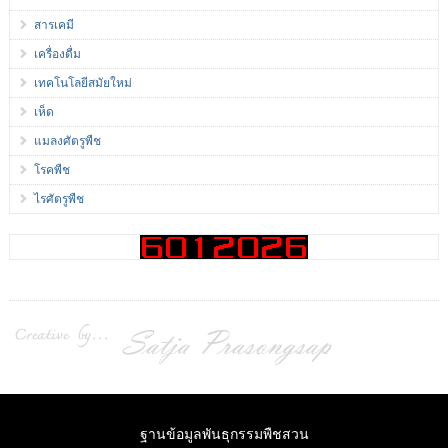
สารเคมี
เครื่องดื่ม
เทคโนโลยีสมัยใหม่
เห็ด
แมลงศัตรูพืช
โรคพืช
ไรศัตรูพืช
ฐานข้อมูลพันธุกรรมพืชสวน