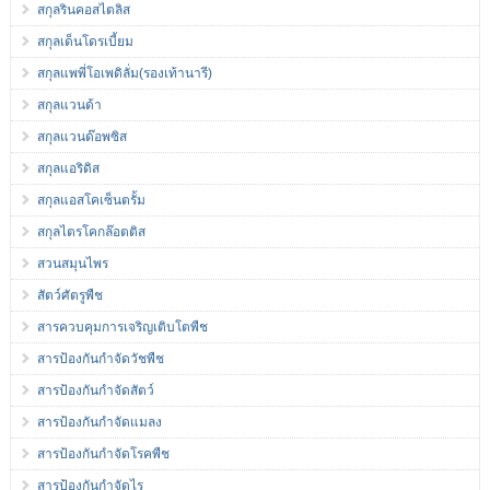
สกุลรินคอสไตลิส
สกุลเด็นโดรเบี้ยม
สกุลแพพี่โอเพดิลั่ม(รองเท้านารี)
สกุลแวนด้า
สกุลแวนด๊อพซิส
สกุลแอริดิส
สกุลแอสโคเซ็นตรั้ม
สกุลไตรโคกล๊อตติส
สวนสมุนไพร
สัตว์ศัตรูพืช
สารควบคุมการเจริญเติบโตพืช
สารป้องกันกำจัดวัชพืช
สารป้องกันกำจัดสัตว์
สารป้องกันกำจัดแมลง
สารป้องกันกำจัดโรคพืช
สารป้องกันกำจัดไร