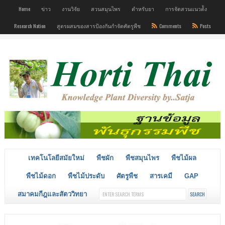
Home
ข่าว
งานวิจัย
สวนสมุนไพร
ตำหรับยา
การจัดสวนแนวต้ัง
Research Nation
สูตรผสมของสารป้องกันกำจัดศัตรูพืช
Comments
Posts
เทคโนโลยีสมัยใหม่
พืชผัก
พืชสมุนไพร
พืชไม้ผล
พืชไม้ดอก
พืชไม้ประดับ
ศัตรูพืช
สารเคมี
GAP
สมาคมกีฎและสัตววิทยา