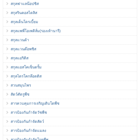
สกุลฟาแลน๊อปซิส
สกุลรินคอสไตลิส
สกุลเด็นโดรเบี้ยม
สกุลแพพี่โอเพดิลั่ม(รองเท้านารี)
สกุลแวนด้า
สกุลแวนด๊อพซิส
สกุลแอริดิส
สกุลแอสโคเซ็นตรั้ม
สกุลไตรโคกล๊อตติส
สวนสมุนไพร
สัตว์ศัตรูพืช
สารควบคุมการเจริญเติบโตพืช
สารป้องกันกำจัดวัชพืช
สารป้องกันกำจัดสัตว์
สารป้องกันกำจัดแมลง
สารป้องกันกำจัดโรคพืช