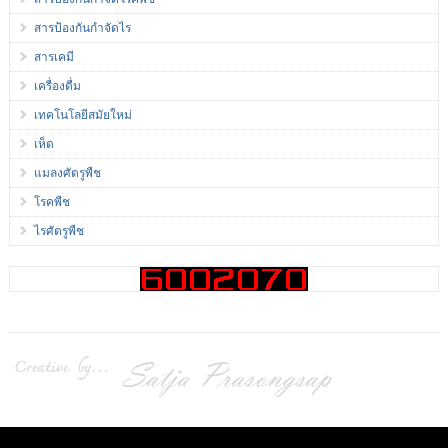
สารป้องกันกำจัดไร
สารเคมี
เครื่องดื่ม
เทคโนโลยีสมัยใหม่
เห็ด
แมลงศัตรูพืช
โรคพืช
ไรศัตรูพืช