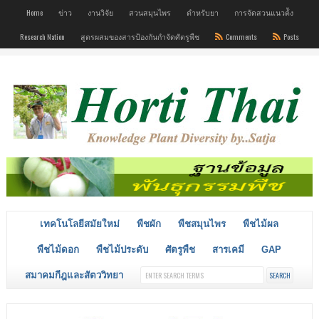
Home
ข่าว
งานวิจัย
สวนสมุนไพร
ตำหรับยา
การจัดสวนแนวต้ัง
Research Nation
สูตรผสมของสารป้องกันกำจัดศัตรูพืช
Comments
Posts
เทคโนโลยีสมัยใหม่
พืชผัก
พืชสมุนไพร
พืชไม้ผล
พืชไม้ดอก
พืชไม้ประดับ
ศัตรูพืช
สารเคมี
GAP
สมาคมกีฎและสัตววิทยา