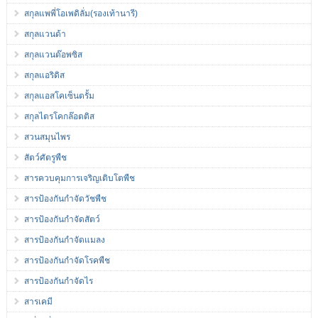
สกุลแพพี่โอเพดิลั่ม(รองเท้านารี)
สกุลแวนด้า
สกุลแวนด๊อพซิส
สกุลแอริดิส
สกุลแอสโคเซ็นตรั้ม
สกุลไตรโคกล๊อตติส
สวนสมุนไพร
สัตว์ศัตรูพืช
สารควบคุมการเจริญเติบโตพืช
สารป้องกันกำจัดวัชพืช
สารป้องกันกำจัดสัตว์
สารป้องกันกำจัดแมลง
สารป้องกันกำจัดโรคพืช
สารป้องกันกำจัดไร
สารเคมี