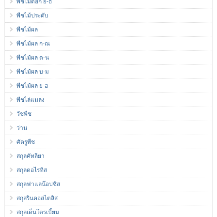
พืชไม้ดอก ย-ฮ
พืชไม้ประดับ
พืชไม้ผล
พืชไม้ผล ก-ณ
พืชไม้ผล ด-น
พืชไม้ผล บ-ม
พืชไม้ผล ย-ฮ
พืชไล่แมลง
วัชพืช
ว่าน
ศัตรูพืช
สกุลคัทลียา
สกุลดอไรทิส
สกุลฟาแลน๊อปซิส
สกุลรินคอสไตลิส
สกุลเด็นโดรเบี้ยม