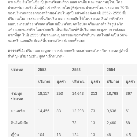
มาเลเซีย อินโดนีเซีย ญี่ปุ่นสหรัฐอเมริกา ออสเตรเลีย และ สหภาพยุโรป โดย
ประเทศมาเลเซียเป็นผู้นำเข้าพริกรายใหญ่ที่สุดของประเทศไทย ประมาณ 70 %
ของปริมาณส่งออกของพริกของไทยในทุกปี อย่างน้อยตั้งแต่ปี 2552- 2556 ซึ่ง
ปริมาณในการส่งออกขึ้นกับปริมาณการผลผลิตได้ในประเทศ สินค้าพริกที่ส่ง
ออกประกอบด้วย พริกสดหรือแช่เย็น พริกบดหรือป่นเครื่องแกงสำเร็จรูป พริก
แห้ง และซอสพริก โดยซอสพริกเป็นผลิตภัณฑ์ที่มีปริมาณและมูลค่าการส่งออก
มากที่สุด ในปี 2555 ปริมาณและมูลค่าของซอสพริกที่ประเทศไทยคิดเป็น 50%
ของพริกและผลิตภัณฑ์ที่ประเทศไทยส่งออกทั้งหมด
ตารางที่
4:
ปริมาณและมูลค่าการส่งออกพริกของประเทศไทยกับประเทศคู่ค้าที่
สำคัญ (ปริมาณ:ตัน มูลค่า:ล้านบาท)
ประเทศ
2552
2553
2554
ปริมาณ
มูลค่า
ปริมาณ
มูลค่า
ปริมาณ
มูลค่า
รวมทุก
18,117
253
14,643
213
18,768
367
ประเทศ
มาเลเซีย
14,456
83
12,298
73
9,636
61
อินโดนีเซีย
73
13
2,460
68
ญี่ปุ่น
104
13
124
13
48
4.5