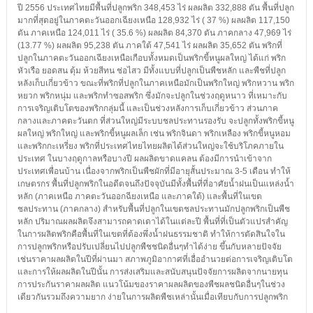
ปี 2556 ประเทศไทยมีพื้นที่ปลูกพริก 348,453 ไร่ ผลผลิต 332,888 ตัน พื้นที่ปลูก
มากที่สุดอยู่ในภาคตะวันออกเฉียงเหนือ 128,932 ไร่ ( 37 %) ผลผลิต 117,150
ตัน ภาคเหนือ 124,011 ไร่ ( 35.6 %) ผลผลิต 84,370 ตัน ภาคกลาง 47,969 ไร่
(13.77 %) ผลผลิต 95,238 ตัน ภาคใต้ 47,541 ไร่ ผลผลิต 35,652 ตัน พริกที่
ปลูกในภาคตะวันออกเฉียงเหนือเกือบทั้งหมดเป็นพริกขี้หนูผลใหญ่ ได้แก่ พริก
หัวเรือ ยอดสน ตุ้ม ห้วยสีทน ช่อไสว มีทั้งแบบที่ปลูกเป็นพืชหลัก และพืชที่ปลูก
หลังเก็บเกี่ยวข้าว ขณะที่พริกที่ปลูกในภาคเหนือมักเป็นพริกใหญ่ พริกหวาน พริก
หยวก พริกหนุ่ม และพริกทำซอสพริก ซึ่งมักจะปลูกในช่วงฤดูหนาว ที่เหมาะกับ
การเจริญเติบโตของพริกกลุ่มนี้ และเป็นช่วงหลังการเก็บเกี่ยวข้าว ส่วนภาค
กลางและภาคตะวันตก ที่ส่วนใหญ่มีระบบชลประทานรองรับ จะปลูกทั้งพริกขี้หนู
ผลใหญ่ พริกใหญ่ และพริกขี้หนูผลเล็ก เช่น พริกจินดา พริกเหลือง พริกขี้หนูหอม
และพริกกะเหรี่ยง พริกที่ประเทศไทยไทยผลิตได้ส่วนใหญ่จะใช้บริโภคภายใน
ประเทศ ในบางฤดูกาลหรือบางปี ผลผลิตขาดแคลน ต้องมีการนำเข้าจาก
ประเทศเพื่อนบ้าน เนื่องจากพริกเป็นพืชผักที่มีอายุสั้นประมาณ 3-5 เดือน ทำให้
เกษตรกร พื้นที่ปลูกพริกในอดีตจนถึงปัจจุบันมีทั้งพื้นที่ที่อาศัยน้ำฝนเป็นแหล่งน้ำ
หลัก (ภาคเหนือ ภาคตะวันออกฉียงเหนือ และภาคใต้) และพื้นที่ในเขต
ชลประทาน (ภาคกลาง) สำหรับพื้นที่ปลูกในเขตชลประทานมักปลูกพริกเป็นพืช
หลัก ปริมาณผลผลิตจึงสามารถคาดเดาได้ในแต่ละปี พื้นที่ที่เป็นตัวแปรสำคัญ
ในการผลิตพริกคือพื้นที่ในเขตที่ต้องพึ่งน้ำฝนธรรมชาติ ทำให้การตัดสินใจใน
การปลูกพริกหรือปรับเปลี่ยนไปปลูกพืชชนิดอื่นๆทำได้ง่าย ขึ้นกับหลายปัจจัย
เช่นราคาผลผลิตในปีที่ผ่านมา สภาพภูมิอากาศที่เอื่ออำนวยต่อการเจริญเติบโต
และการให้ผลผลิตในปีนั้น การส่งเสริมและสนับสนุนปัจจัยการผลิตจากนายทุน
การประกันราคาผลผลิต แนวโน้มของราคาผลผลิตของพืชผลชนิดอื่นๆในช่วง
เดียวกันรวมถึงความยาก ง่ายในการผลิตพืชเหล่านั้นเมื่อเทียบกับการปลูกพริก