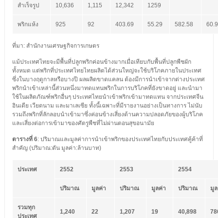
สำเร็จรูป
10,636
1,115
12,342
1259
พริกแห้ง
925
92
403.69
55.29
582.58
60.
ที่มา: สำนักงานเศรษฐกิจการเกษตร
แม้ประเทศไทยจะมีพื้นที่ปลูกพริกค่อนข้างมากเมื่อเทียบกับพื้นที่ปลูกพืชผัก
ทั้งหมด แต่พริกที่ประเทศไทยไทยผลิตได้ส่วนใหญ่จะใช้บริโภคภายในประเทศ
ซึ่งในบางฤดูกาลหรือบางปี ผลผลิตขาดแคลน ต้องมีการนำเข้าจากต่างประเทศ
พริกนำเข้าเหล่านี้ส่วนหนึ่งมาทดแทนพริกในการบริโภคที่ยังขาดอยู่ และนำมา
ใช้ในผลิตภัณฑ์พริกอื่นๆ ประเทศไทยนำเข้าพริกเข้ามาทดแทน จากประเทศจีน
อินเดีย เวียดนาม และมาเลเซีย ทั้งนี้เฉพาะที่มีรายงานอย่างเป็นทางการ ไม่นับ
รวมถึงพริกที่ลักลอบนำเข้ามาซึ่งค่อนข้างเสี่ยงด้านความปลอดภัยของผู้บริโภค
และเสี่ยงต่อการเข้ามาของศัตรูพืชที่ไม่ผ่านตอนสุขอนามัย
ตารางที่
6
: ปริมาณและมูลค่าการนำเข้าพริกของประเทศไทยกับประเทศคู้ค้าที่
สำคัญ (ปริมาณ:ตัน มูลค่า:ล้านบาท)
ประเทศ
2552
2553
2554
ปริมาณ
มูลค่า
ปริมาณ
มูลค่า
ปริมาณ
มูล
รวมทุก
1,240
22
1,207
19
40,898
78
ประเทศ