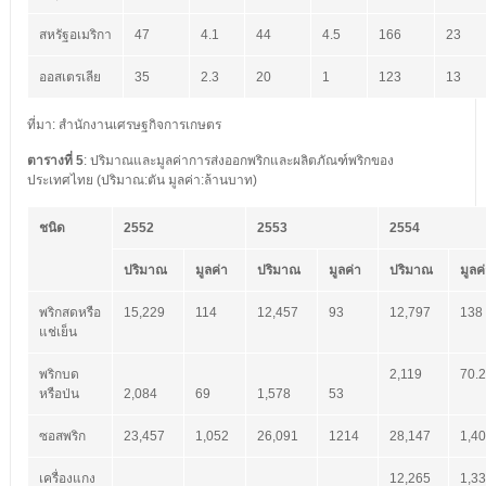
สหรัฐอเมริกา
47
4.1
44
4.5
166
23
ออสเตรเลีย
35
2.3
20
1
123
13
ที่มา: สำนักงานเศรษฐกิจการเกษตร
ตารางที่
5
: ปริมาณและมูลค่าการส่งออกพริกและผลิตภัณฑ์พริกของ
ประเทศไทย (ปริมาณ:ตัน มูลค่า:ล้านบาท)
ชนิด
2552
2553
2554
ปริมาณ
มูลค่า
ปริมาณ
มูลค่า
ปริมาณ
มูลค
พริกสดหรือ
15,229
114
12,457
93
12,797
138
แช่เย็น
พริกบด
2,119
70.
หรือป่น
2,084
69
1,578
53
ซอสพริก
23,457
1,052
26,091
1214
28,147
1,4
เครื่องแกง
12,265
1,3