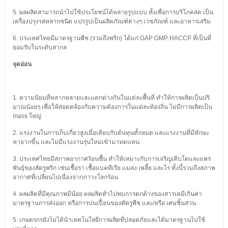
5. ผลผลิตสามารถนำไปใช้ประโยชน์ได้หลายรูปแบบ ทั้งเพื่อการบริโภคสด เป็น
เครื่องปรุงรสหลากชนิด แปรรูปเป็นผลิตภัณฑ์ต่างๆ เวชภัณฑ์ และอาหารเสริม
6. ประเทศไทยมีมาตรฐานพืช (รวมถึงพริก) ได้แก่ GAP GMP HACCP ที่เป็นที่
ยอมรับในระดับสากล
จุดอ่อน
1. ความนิยมที่หลากหลายและแตกต่างกันในแต่ละพื้นที่ ทำให้การผลิตเป็นปริ
มาณน้อยๆ เพื่อให้สอดคล้องกับความต้องการในแต่ละท้องถิ่น ไม่มีการผลิตเป็น
mass ใหญ่
2. แรงงานในการเก็บเกี่ยวสูงเมื่อเทียบกับต้นทุนทั้งหมด และแรงงานที่มีทักษะ
หายากขึ้น และไม่มีแรงงานรุ่นใหม่เข้ามาทดแทน
3. ประเทศไทยมีสภาพอากาศร้อนชื้น ทำให้เหมาะกับการเจริญเติบโตและแพร่
พันธุ์ของสัตรูพริก เช่นเชื้อรา เชื้อแบคทีเรีย แมลง เพลี้ย และไร ทั้งนี้รวมถึงสภาพ
อากาศที่เปลี่ยนไปเนื่องจากภาวะโลกร้อน
4. ผลผลิตที่มีคุณภาพมีน้อย ผลผลิตทั่วไปพบการตกค้างของสารเคมีเกินค่า
มาตรฐานการส่งออก หรือการปนเปื้อนของศัตรูพืช และ/หรือ เศษชิ้นส่วน
5. เกษตรกรยังไม่ได้นำเทคโนโลยีการผลิตที่ปลอดภัยและได้มาตรฐานไปใช้