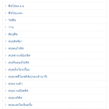
พืชไม้ผล ย-ฮ
พืชไล่แมลง
วัชพืช
ว่าน
ศัตรูพืช
สกุลคัทลียา
สกุลดอไรทิส
สกุลฟาแลน๊อปซิส
สกุลรินคอสไตลิส
สกุลเด็นโดรเบี้ยม
สกุลแพพี่โอเพดิลั่ม(รองเท้านารี)
สกุลแวนด้า
สกุลแวนด๊อพซิส
สกุลแอริดิส
สกุลแอสโคเซ็นตรั้ม