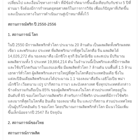
เปลี่ยนไป และเงื่อนไขทางการค้า ที่มีข้อจำกัดมากขึ้นเมื่อเทียบกับกับช่วง 5 ปีที่
ผ่านมา จึงต้องมีการกำหนดยุทธศาสตร์ในการการวิจัย เพื่อแก้ปัญหาที่เกิดขึ้น
และเป็นแนวทางในการดำเนินงานสู่เป้าหมาที่ตั้งไว้
สถานการณ์พริก ปี 2550-255
6
1. สถานการณ์ โลก
ในปี 2550 มีการผลิตพริกทั่วโลก ประมาณ 20 ล้านตัน เป็นผลผลิตทั้งพริกผลสด
เขียว และพริกแดง ประเทศ ที่ผลิตพริกมากที่สุดในโลกคือ จีน ผลผลิตได้
14,026,272 ตัน รองลงมาคือ เม็กซิโก ตุรกี อินโดนีเซีย และสเปน มีปริมาณ
ผลผลิตรวมทั้ง 5 ประเทศ 19,864,214 ตัน ในจำนวนนี้เป็นพริกแดงที่มีการผลิต
และใช้บริโภคกันมากในแถบเอเซีย มีผลผลิตทั่วโลก 7 ล้านตัน บนพื้นที่ 1.5 ล้าน
เฮกตาร์ทั่วโลก ผู้ผลิตพริกแดงรายใหญ่ที่สุดในโลกคือประเทศอินเดีย ซึ่งใน
แต่ละปีอินเดียผลิตพริกแดงได้ประมาณ 1.1 รองลงมาคือจีน เอธิโอเปีย พม่า
เม็กซิโก เวียดนาม เปรู ปากีสถาน กานา และบังคลาเทศ ซึ่งทุกประเทศดังกล่าว
ข้างต้นรวมกันถือเป็น 85% ของผู้ผลิตพริกแดงในโลก ส่วนประเทศไทยอยู่ใน
อันดับที่ 65 ของโลกในการผลิตพริก สำหรับการใช้พริก ประเทศที่มีการใช้พริก
แดงมากที่สุดในโลกคือ อินเดีย รองลงมาคือ จีน และปากีสถาน ส่วนประเทศไทย
เป็นผู้บริโภคอันดับ 5 ของโลก โดยปริมาณการผลิตพริกทั่วโลก มีแนวโน้มเพิ่ม
ขึ้นเล็กน้อยจากปี 2547 ถึง ปัจจุบัน
2. สถานการณ์ของไทย
สถานการณ์การผลิต