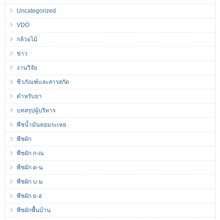
Uncategorized
VDO
กล้วยไม้
ข่าว
งานวิจัย
ชีวภัณฑ์และสารสกัด
ตำหรับยา
บทสรุปผู้บริหาร
พืชน้ำมันหอมระเหย
พืชผัก
พืชผัก ก-ณ
พืชผัก ด-น
พืชผัก บ-ม
พืชผัก ย-ฮ
พืชผักพื้นบ้าน