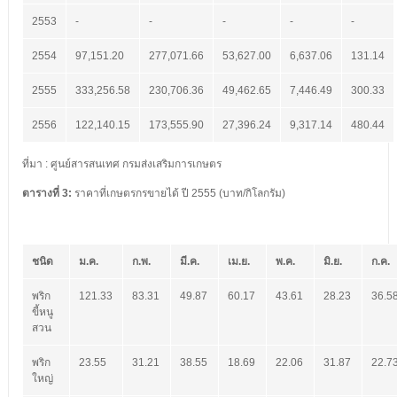
2553
-
-
-
-
-
2554
97,151.20
277,071.66
53,627.00
6,637.06
131.14
2555
333,256.58
230,706.36
49,462.65
7,446.49
300.33
2556
122,140.15
173,555.90
27,396.24
9,317.14
480.44
ที่มา : ศูนย์สารสนเทศ กรมส่งเสริมการเกษตร
ตารางที่
3:
ราคาที่เกษตรกรขายได้ ปี 2555 (บาท/กิโลกรัม)
ชนิด
ม.ค.
ก.พ.
มี.ค.
เม.ย.
พ.ค.
มิ.ย.
ก.ค.
พริก
121.33
83.31
49.87
60.17
43.61
28.23
36.5
ขี้หนู
สวน
พริก
23.55
31.21
38.55
18.69
22.06
31.87
22.7
ใหญ่