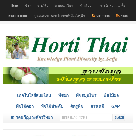
Home
ข่าว
งานวิจัย
สวนสมุนไพร
ตำหรับยา
การจัดสวนแนวต้ัง
Research Nation
สูตรผสมของสารป้องกันกำจัดศัตรูพืช
Comments
Posts
เทคโนโลยีสมัยใหม่
พืชผัก
พืชสมุนไพร
พืชไม้ผล
พืชไม้ดอก
พืชไม้ประดับ
ศัตรูพืช
สารเคมี
GAP
สมาคมกีฎและสัตววิทยา