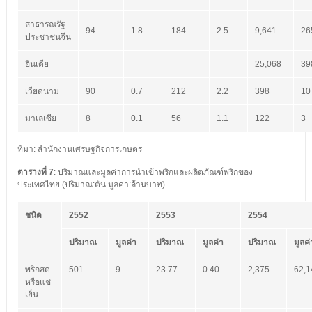
สาธารณรัฐ
94
1.8
184
2.5
9,641
26
ประชาชนจีน
อินเดีย
25,068
39
เวียดนาม
90
0.7
212
2.2
398
10
มาเลเซีย
8
0.1
56
1.1
122
3
ที่มา: สำนักงานเศรษฐกิจการเกษตร
ตารางที่ 7
: ปริมาณและมูลค่าการนำเข้าพริกและผลิตภัณฑ์พริกของ
ประเทศไทย (ปริมาณ:ตัน มูลค่า:ล้านบาท)
ชนิด
2552
2553
2554
ปริมาณ
มูลค่า
ปริมาณ
มูลค่า
ปริมาณ
มูลค่
พริกสด
501
9
23.77
0.40
2,375
62,1
หรือแช่
เย็น