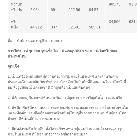
พริกบด
905.75
93.3
หรือป่น
2,084
69
922.56
84.57
พริก
34,566
631.
แห้ง
44,912
837
32,501
585.31
ที่มา: สำนักงานเศรษฐกิจการเกษตร
การวิเคราะห์ จุดอ่อน จุดแข็ง โอกาส และอุปสรรค ของการผลิตพริกของ
ประเทศไทย
จุดแข็ง
1. เป็นเครื่องเทศหลักที่มีความต้องการสูงภายในประเทศ และสำหรับต่าง
ประเทศพริกและผลิตภัณฑ์พริกของไทยจัดเป็นสินค้าที่มีคุณภาพในระดับพรีเมี่
ยม ทั้งรูปลักษณ์ และรสชาติ มักถูกเลือกเป็นอันดับต้นๆ
2. มีลักษณะภูมิประเทศที่เหมาะกับการปลูกและการเจริญเติบโต รวมถึงพริก
3. มีชนิด พันธุ์ที่หลากหลาย สอดคล้องกับความต้องการของการใช้ประโยชน์ใน
แต่ละท้องถิ่น รวมถึงเอื้อต่อการสร้างพันธุ์ใหม่ๆที่หลากหลาย และพันธุ์ส่วนใหญ่
มีรสชาติที่เป็นที่ต้องการของตลาด
4. มีแหล่งรองรับวัตถุดิบ ทั้งวิสาหกิจชุมชน กลุ่มแม่บ้าน และ โรงงานแปรรูป
ภายในประเทศ ที่มีความต้องการผลผลิตจำนวนมาก