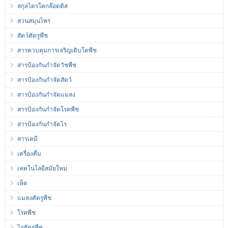
สกุลไตรโคกล๊อตติส
สวนสมุนไพร
สัตว์ศัตรูพืช
สารควบคุมการเจริญเติบโตพืช
สารป้องกันกำจัดวัชพืช
สารป้องกันกำจัดสัตว์
สารป้องกันกำจัดแมลง
สารป้องกันกำจัดโรคพืช
สารป้องกันกำจัดไร
สารเคมี
เครื่องดื่ม
เทคโนโลยีสมัยใหม่
เห็ด
แมลงศัตรูพืช
โรคพืช
ไรศัตรูพืช