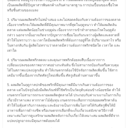
ปลอดภัย ที่มีอยู่ไปใช้ในการปฎิบัติจริง ทำให้ผลผลิตส่วนใหญ่ที่ออกสู่ตลาดยัง
เป็นผลผลิตที่มีปัญหาสารพิษตกค้างเกินค่ามาตรฐาน การปนเปื้อนของเชื้อโรค
หรือชิ้นส่วนของแมลง
3. ปริมาณผลผลิตพริกไม่สม่ำเสมอ และไม่สอดคล้องกับความต้องการของตลาด
เนื่องจากพริกจะให้ผลผลิตที่ดีมีคุณภาพมากที่สุดในฤดูหนาว ทำให้ผลผลิตล้น
ตลาด แต่ผลผลิตน้อยในช่วงฤดูฝน เนื่องจากการเข้าทำลายของโรคในฤดูดัง
กล่าว นอกจากนั้นอาจเกิดจากปัญหาการเชื่อมโยงกันระหว่างผู้ผลิตและตลาดที่
ทำให้ไม่ทราบว่า ณ เวลาใดมีผลผลิตพริกที่ต้องการอยู่ที่ใด มีปริมาณเท่าไร หรือ
ในทางกลับกัน ผู้ผลิตไม่ทราบว่าตลาดมีความต้องการพริกชนิดใด เวลาใด และ
เท่าใด
4. ปริมาณผลผลิตพริกลดลง และคุณภาพพริกด้อยลงสืบเนื่องจากการ
เปลี่ยนแปลงของสภาพอากาศอย่างกะทันหัน ซึ่งไม่สามารถป้องกันหรือควบคุม
ได้ในสภาพแปลงปลูกเดิม ทำให้เกษตรกรต้องใช้ปัจจัยการผลิตเพิ่มขึ้น ใช้สาร
เคมีมากขึ้นเนื่องจากเกิดศัตรูใหม่เพิ่มขึ้น ศัตรูเดิมต้านทานยาขึ้น
5. ผลผลิตในฤดูกาลปกติของพริกที่มีคุณภาพดีมีมากเกินความต้องการของ
ตลาด แต่ในปัจจุบันยังมีผลิตภัณฑ์ที่ใช้พริกเป็นวัตถุดิบค่อนข้างน้อยชนิด ทำให้
เกษตรกรไม่สามารถกระจายผลผลิตสู่ตลาดได้ ประกอบกับค่าแรงงานในการเก็บ
เกี่ยวมีราคาแพง หากราคาไม้คุ้มทุน เกษตรกรจะเลือกการปล่อยผลพริกคาต้น
ทำให้ไม่คุ้มค่ากับการลงทุน และยังอาจเป็นการเพิ่มโอกาสให้กับศัตรูพืชให้มี
อาหารเพื่อการดำรงชีพ หรือเกษตรกรเลือกที่จะเก็บเกี่ยวแต่ยังขาดวิธีการที่
เหมาะสมในการดูแลรักษาผลผลิตหลังการเก็บเกี่ยวให้เหมาะสม ผลผลิตที่ดีจาก
แปลงปลูกอาจจะมีคุณภาพด้อยลงได้