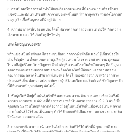
3. การเปิดเสรีทางการค้าทำให้ผลผลิตจากประเทศที่มีค่าแรงงานต่ำ เข้ามา
แข่งขันและมักได้เปรียบสินค้าจากประเทศไทยที่มีราคาสูงกว่า รวมถึงโอกาสที่
จะสูญเสียเชื้อพันธุกรรมที่มีอยู่ได้ง่าย
4. สภาพอากาศที่เปลี่ยนแปลงโดยไม่อาจคาดเดาล่วงหน้าได้ ก่อให้เกิดความ
เสียหาย และก่อให้เกิดศัตรูพืชใหม่ๆ
ประเด็นปัญหาของพริก
พริกแม้จะเป็นพืชผักแต่มีความซับซ้อนมากกว่าพืชผักอื่น และมีผู้เกี่ยวข้องใน
ห่วงโซ่อุปทาน ตั้งแต่เกษตรกรผู้ผลิต ผู้รวบรวม โรงงานอุตสาหกรรม ผู้ส่งออก
ไปจนถึงผู้บริโภค โดยปัญหาหลักสำคัญที่ควรแก้ไขเป็นลำดับแรกๆ คือ ปัญหา
คุณภาพและความปลอดภัยของผลผลิตพริก พริกที่มีลักษณะตรงตามความ
ต้องการของตลาดในปริมาณที่เพียงพอ โดยไม่ต้องมีการนำเข้าพริกจากต่าง
ประเทศที่เสี่ยงต่อความปลอดภัยของผู้บริโภคพริกและผลิตภัณฑ์ ซึ่งปัญหาหลัก
นี้มีที่มาจากปัญหาย่อยๆ ต่อไปนี้
1. พันธุ์พริกที่มีอยู่เป็นพันธุ์พริกที่ที่ตอบสนองความต้องการเฉพาะท้องถิ่นซึ่งมี
ความหลากหลาย แต่พันธุที่ต้องการของพริกในตลาดส่งออกจะมี 2-3 พันธุ์ ซึ่ง
คุณลักษณะส่วนใหญ่ที่ตลาดต้องการมีอยู่ในพันธุ์พริกพื้นเมืองของไทย แต่จาก
การเก็บพันธุ์ไว้ใช้เองเป็นทอดๆ ทำให้ลักษณะที่ดีเสื่อมลงตามกาลเวลา ผลผลิต
จึงน้อยลง อ่อนแอต่อโรค
2. เกษตรกรยังขาดการนำเทคโนโลยีการผลิตที่ให้ได้พริกที่มีคุณภาพดี และ