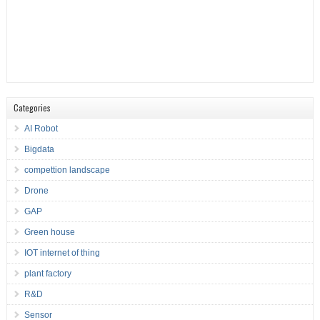
Categories
AI Robot
Bigdata
compettion landscape
Drone
GAP
Green house
IOT internet of thing
plant factory
R&D
Sensor