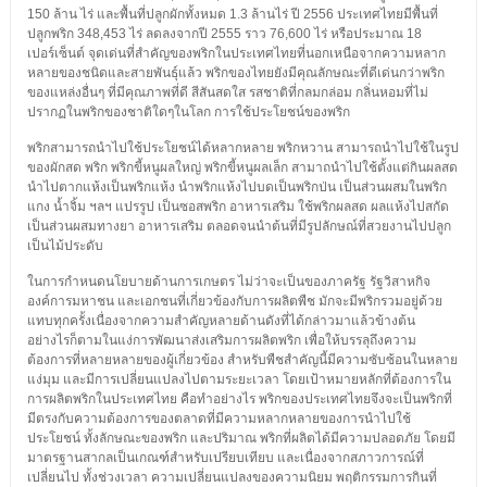
150 ล้าน ไร่ และพื้นที่ปลูกผักทั้งหมด 1.3 ล้านไร่ ปี 2556 ประเทศไทยมีพื้นที่
ปลูกพริก 348,453 ไร่ ลดลงจากปี 2555 ราว 76,600 ไร่ หรือประมาณ 18
เปอร์เซ็นต์ จุดเด่นที่สำคัญของพริกในประเทศไทยที่นอกเหนือจากความหลาก
หลายของชนิดและสายพันธุ์แล้ว พริกของไทยยังมีคุณลักษณะที่ดีเด่นกว่าพริก
ของแหล่งอื่นๆ ที่มีคุณภาพที่ดี สีสันสดใส รสชาติที่กลมกล่อม กลิ่นหอมที่ไม่
ปรากฏในพริกของชาติใดๆในโลก การใช้ประโยชน์ของพริก
พริกสามารถนำไปใช้ประโยชน์ได้หลากหลาย พริกหวาน สามารถนำไปใช้ในรูป
ของผักสด พริก พริกขี้หนูผลใหญ่ พริกขี้หนูผลเล็ก สามาถนำไปใช้ตั้งแต่กินผลสด
นำไปตากแห้งเป็นพริกแห้ง นำพริกแห้งไปบดเป็นพริกป่น เป็นส่วนผสมในพริก
แกง น้ำจิ้ม ฯลฯ แปรรูป เป็นซอสพริก อาหารเสริม ใช้พริกผลสด ผลแห้งไปสกัด
เป็นส่วนผสมทางยา อาหารเสริม ตลอดจนนำต้นที่มีรูปลักษณ์ที่สวยงานไปปลูก
เป็นไม้ประดับ
ในการกำหนดนโยบายด้านการเกษตร ไม่ว่าจะเป็นของภาครัฐ รัฐวิสาหกิจ
องค์การมหาชน และเอกชนที่เกี่ยวข้องกับการผลิตพืช มักจะมีพริกรวมอยู่ด้วย
แทบทุกครั้งเนื่องจากความสำคัญหลายด้านดังที่ได้กล่าวมาแล้วข้างต้น
อย่างไรก็ตามในแง่การพัฒนาส่งเสริมการผลิตพริก เพื่อให้บรรลุถึงความ
ต้องการที่หลายหลายของผู้เกี่ยวข้อง สำหรับพืชสำคัญนี้มีความซับซ้อนในหลาย
แง่มุม และมีการเปลี่ยนแปลงไปตามระยะเวลา โดยเป้าหมายหลักที่ต้องการใน
การผลิตพริกในประเทศไทย คือทำอย่างไร พริกของประเทศไทยจึงจะเป็นพริกที่
มีตรงกับความต้องการของตลาดที่มีความหลากหลายของการนำไปใช้
ประโยชน์ ทั้งลักษณะของพริก และปริมาณ พริกที่ผลิตได้มีความปลอดภัย โดยมี
มาตรฐานสากลเป็นเกณฑ์สำหรับเปรียบเทียบ และเนื่องจากสภาวการณ์ที่
เปลี่ยนไป ทั้งช่วงเวลา ความเปลี่ยนแปลงของความนิยม พฤติกรรมการกินที่