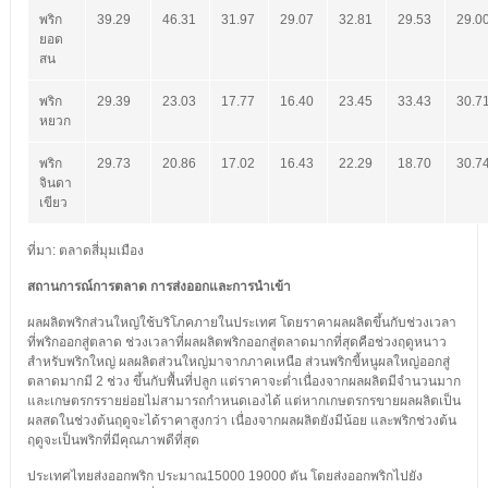
พริก
39.29
46.31
31.97
29.07
32.81
29.53
29.0
ยอด
สน
พริก
29.39
23.03
17.77
16.40
23.45
33.43
30.7
หยวก
พริก
29.73
20.86
17.02
16.43
22.29
18.70
30.7
จินดา
เขียว
ที่มา: ตลาดสี่มุมเมือง
สถานการณ์การตลาด การส่งออกและการนำเข้า
ผลผลิตพริกส่วนใหญ่ใช้บริโภคภายในประเทศ โดยราคาผลผลิตขึ้นกับช่วงเวลา
ที่พริกออกสู่ตลาด ช่วงเวลาที่ผลผลิตพริกออกสู่ตลาดมากที่สุดคือช่วงฤดูหนาว
สำหรับพริกใหญ่ ผลผลิตส่วนใหญ่มาจากภาคเหนือ ส่วนพริกขี้หนูผลใหญ่ออกสู่
ตลาดมากมี 2 ช่วง ขึ้นกับพื้นที่ปลูก แต่ราคาจะต่ำเนื่องจากผลผลิตมีจำนวนมาก
และเกษตรกรรายย่อยไม่สามารถกำหนดเองได้ แต่หากเกษตรกรขายผลผลิตเป็น
ผลสดในช่วงต้นฤดูจะได้ราคาสูงกว่า เนื่องจากผลผลิตยังมีน้อย และพริกช่วงต้น
ฤดูจะเป็นพริกที่มีคุณภาพดีที่สุด
ประเทศไทยส่งออกพริก ประมาณ15000 19000 ตัน โดยส่งออกพริกไปยัง