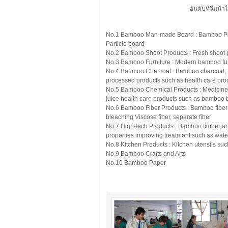
อันดับที่จีนนำ
No.1 Bamboo Man-made Board : Bamboo Plyw
Particle board
No.2 Bamboo Shoot Products : Fresh shoot p
No.3 Bamboo Furniture : Modern bamboo furni
No.4 Bamboo Charcoal : Bamboo charcoal, 
processed products such as health care pr
No.5 Bamboo Chemical Products : Medicine
juice health care products such as bamboo bee
No.6 Bamboo Fiber Products : Bamboo fiber a
bleaching Viscose fiber, separate fiber
No.7 High-tech Products : Bamboo timber 
properties improving treatment such as water
No.8 Kitchen Products : Kitchen utensils such 
No.9 Bamboo Crafts and Arts
No.10 Bamboo Paper