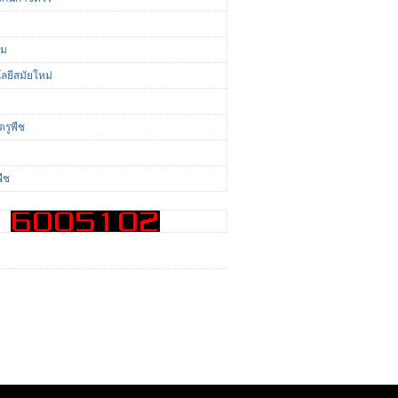
ี
่ม
ลยีสมัยใหม่
ตรูพืช
พืช