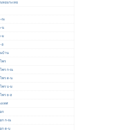
มันหอมระเหย
ก-ณ
ด-น
บ-ม
ย-ฮ
ื้นบ้าน
นไพร
นไพร ก-ณ
นไพร ด-น
นไพร บ-ม
นไพร ย-ฮ
่องเทศ
ดอก
ดอก ก-ณ
ดอก ด-บ