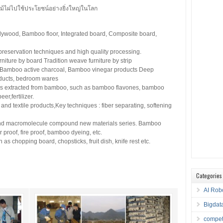
ไม้ไผ่ไปใช้ประโยชน์อย่างยิ่งใหญ่ในโลก
ood, Bamboo floor, Integrated board, Composite board,
reservation techniques and high quality processing.
ture by board Tradition weave furniture by strip
Bamboo active charcoal, Bamboo vinegar products Deep
oducts, bedroom wares
s extracted from bamboo, such as bamboo flavones, bamboo
r,fertilizer.
nd textile products,Key techniques : fiber separating, softening
and macromolecule compound new materials series. Bamboo
 proof, fire proof, bamboo dyeing, etc.
as chopping board, chopsticks, fruit dish, knife rest etc.
Categories
AI Rob
Bigdat
compet