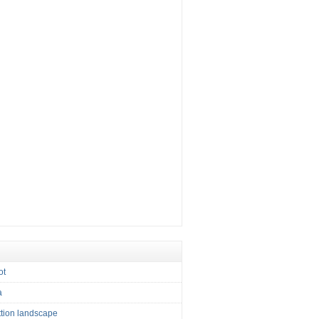
ot
a
tion landscape