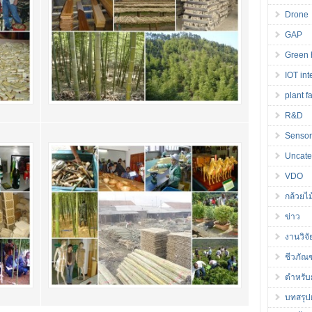
Drone
GAP
Green 
IOT int
plant f
R&D
Senso
Uncate
VDO
กล้วยไม
ข่าว
งานวิจั
ชีวภัณ
ตำหรับ
บทสรุปผ