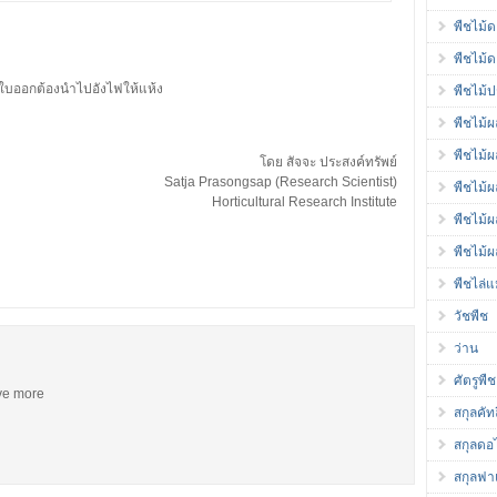
พืชไม้
พืชไม้
ิดใบออกต้องนำไปอังไฟให้แห้ง
พืชไม้ป
พืชไม้ผ
พืชไม้
โดย สัจจะ ประสงค์ทรัพย์
Satja Prasongsap (Research Scientist)
พืชไม้
Horticultural Research Institute
พืชไม้
พืชไม้ผ
พืชไล่
วัชพืช
ว่าน
ศัตรูพืช
ive more
สกุลคัท
สกุลดอ
สกุลฟา