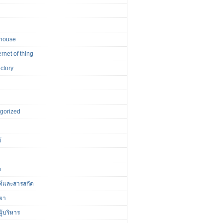
house
ernet of thing
actory
r
gorized
้
ย
ฑ์และสารสกัด
ยา
ู้บริหาร