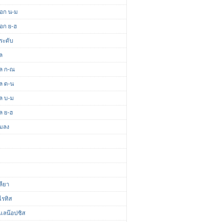
ดอก น-ม
ดอก ย-ฮ
ระดับ
ล
ผล ก-ณ
ผล ด-น
ผล บ-ม
ล ย-ฮ
แมลง
ลียา
ไรทิส
แลน๊อปซิส