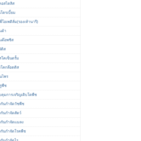
นคอสไตลิส
นโดรเบี้ยม
ี่โอเพดิลั่ม(รองเท้านารี)
นด้า
นด๊อพซิส
ิดิส
โคเซ็นตรั้ม
รโคกล๊อตติส
ุนไพร
รูพืช
คุมการเจริญเติบโตพืช
กันกำจัดวัชพืช
กันกำจัดสัตว์
งกันกำจัดแมลง
งกันกำจัดโรคพืช
งกันกำจัดไร