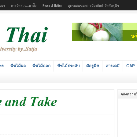
บยา
การจัดสวนแนวต้ัง
Research Nation
สูตรผสมของสารป้องกันกำจัดศัตรูพืช
พร
พืชไม้ผล
พืชไม้ดอก
พืชไม้ประดับ
ศัตรูพืช
สารเคมี
GAP
คลังความรู