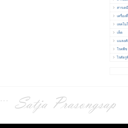
สารเคม
เครื่องดื
เทคโนโ
เห็ด
แมลงศั
โรคพืช
ไรศัตรู