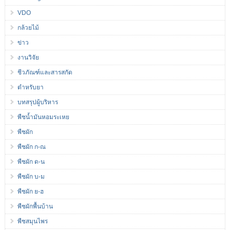
VDO
กล้วยไม้
ข่าว
งานวิจัย
ชีวภัณฑ์และสารสกัด
ตำหรับยา
บทสรุปผู้บริหาร
พืชน้ำมันหอมระเหย
พืชผัก
พืชผัก ก-ณ
พืชผัก ด-น
พืชผัก บ-ม
พืชผัก ย-ฮ
พืชผักพื้นบ้าน
พืชสมุนไพร