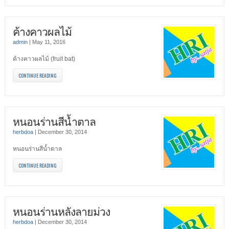
ค้างคาวผลไม้
admin
|
May 11, 2016
ค้างคาวผลไม้ (fruit bat)
CONTINUE READING
หนอนร่านสีน้ำตาล
herbdoa
|
December 30, 2014
หนอนร่านสีน้ำตาล
CONTINUE READING
หนอนร่านหลังลายม่วง
herbdoa
|
December 30, 2014