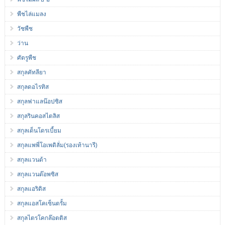
พืชไล่แมลง
วัชพืช
ว่าน
ศัตรูพืช
สกุลคัทลียา
สกุลดอไรทิส
สกุลฟาแลน๊อปซิส
สกุลรินคอสไตลิส
สกุลเด็นโดรเบี้ยม
สกุลแพพี่โอเพดิลั่ม(รองเท้านารี)
สกุลแวนด้า
สกุลแวนด๊อพซิส
สกุลแอริดิส
สกุลแอสโคเซ็นตรั้ม
สกุลไตรโคกล๊อตติส