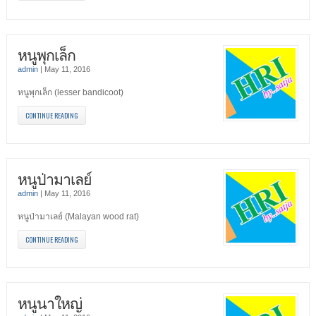
หนูพุกเล็ก
admin
|
May 11, 2016
หนูพุกเล็ก (lesser bandicoot)
CONTINUE READING
หนูป่ามาเลย์
admin
|
May 11, 2016
หนูป่ามาเลย์ (Malayan wood rat)
CONTINUE READING
หนูนาใหญ่