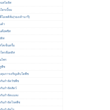
นคอสไตลิส
นโดรเบี้ยม
ี่โอเพดิลั่ม(รองเท้านารี)
นด้า
นด๊อพซิส
ิดิส
โคเซ็นตรั้ม
รโคกล๊อตติส
ุนไพร
รูพืช
คุมการเจริญเติบโตพืช
กันกำจัดวัชพืช
กันกำจัดสัตว์
งกันกำจัดแมลง
งกันกำจัดโรคพืช
งกันกำจัดไร