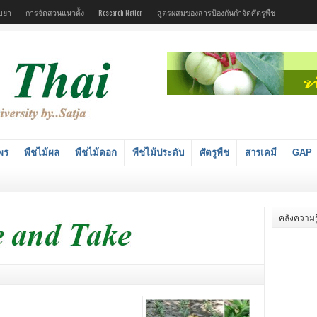
บยา
การจัดสวนแนวต้ัง
Research Nation
สูตรผสมของสารป้องกันกำจัดศัตรูพืช
พร
พืชไม้ผล
พืชไม้ดอก
พืชไม้ประดับ
ศัตรูพืช
สารเคมี
GAP
คลังความรู