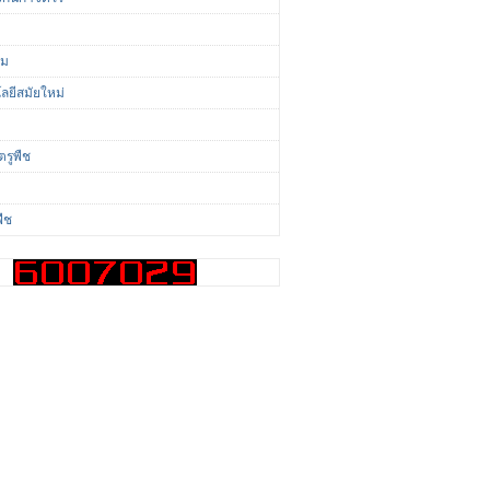
ี
่ม
ลยีสมัยใหม่
ตรูพืช
พืช