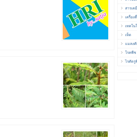
สารเคม
เครื่องดื
เทคโนโ
เห็ด
แมลงศั
โรคพืช
ไรศัตรู