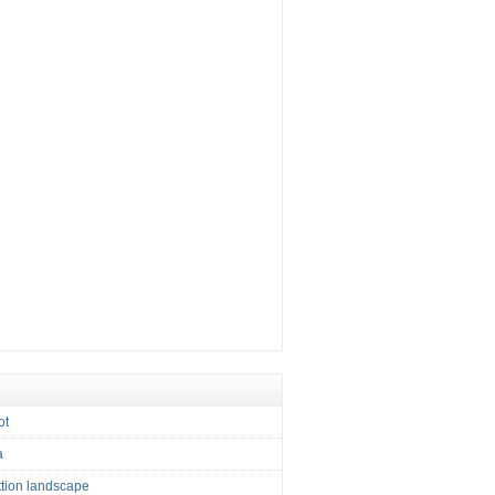
ot
a
tion landscape