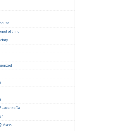
house
ernet of thing
actory
r
gorized
้
ย
ฑ์และสารสกัด
ยา
ู้บริหาร