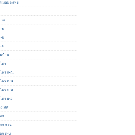
มันหอมระเหย
ก-ณ
ด-น
บ-ม
ย-ฮ
ื้นบ้าน
นไพร
นไพร ก-ณ
นไพร ด-น
นไพร บ-ม
นไพร ย-ฮ
่องเทศ
ดอก
ดอก ก-ณ
ดอก ด-บ