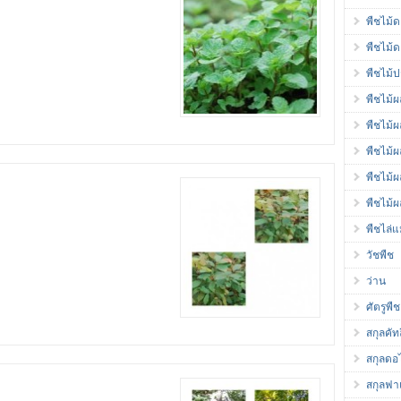
พืชไม้
พืชไม้
พืชไม้ป
พืชไม้ผ
พืชไม้
พืชไม้
พืชไม้
พืชไม้ผ
พืชไล่
วัชพืช
ว่าน
ศัตรูพืช
สกุลคัท
สกุลดอ
สกุลฟา