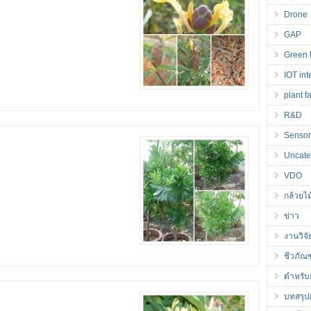
Drone
GAP
Green 
IOT int
plant f
R&D
Senso
Uncate
VDO
กล้วยไม
ข่าว
งานวิจั
ชีวภัณ
ตำหรับ
บทสรุปผ