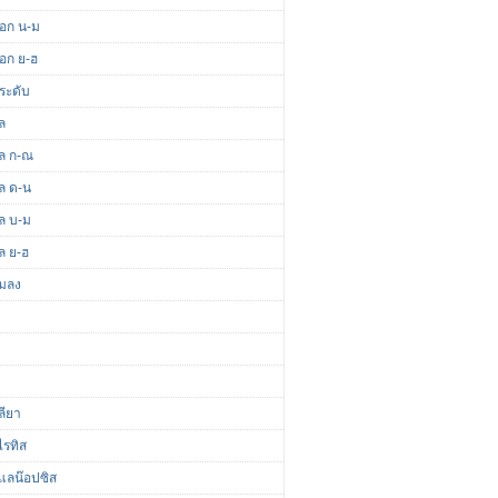
ดอก น-ม
ดอก ย-ฮ
ระดับ
ล
ผล ก-ณ
ผล ด-น
ผล บ-ม
ล ย-ฮ
แมลง
ลียา
ไรทิส
แลน๊อปซิส