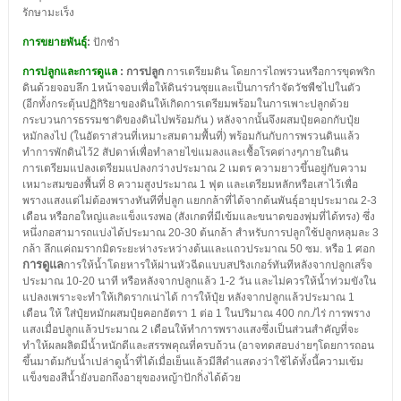
รักษามะเร็ง
การขยายพันธุ์
:
ปักชำ
การปลูกและการดูแล
: การปลูก
การเตรียมดิน โดยการไถพรวนหรือการขุดพริก
ดินด้วยจอบลึก 1หน้าจอบเพื่อให้ดินร่วนซุยและเป็นการกำจัดวัชพืชไปในตัว
(อีกทั้งกระตุ้นปฏิกิริยาของดินให้เกิดการเตรียมพร้อมในการเพาะปลูกด้วย
กระบวนการธรรมชาติของดินไปพร้อมกัน ) หลังจากนั้นจึงผสมปุ๋ยคอกกับปุ๋ย
หมักลงไป (ในอัตราส่วนที่เหมาะสมตามพื้นที่) พร้อมกันกับการพรวนดินแล้ว
ทำการพักดินไว้2 สัปดาห์เพื่อทำลายไข่แมลงและเชื้อโรคต่างๆภายในดิน
การเตรียมแปลงเตรียมแปลงกว่างประมาณ 2 เมตร ความยาวขึ้นอยู่กับความ
เหมาะสมของพื้นที่ 8 ความสูงประมาณ 1 ฟุต และเตรียมหลักหรือเสาไว้เพื่อ
พรางแสงแต่ไม่ต้องพรางทันทีที่ปลูก แยกกล้าที่ได้จากต้นพันธุ์อายุประมาณ 2-3
เดือน หรือกอใหญ่และแข็งแรงพอ (สังเกตที่มีเข้มและขนาดของพุ่มที่ได้ทรง) ซึ่ง
หนึ่งกอสามารถแบ่งได้ประมาณ 20-30 ต้นกล้า สำหรับการปลูกใช้ปลูกหลุมละ 3
กล้า ลึกแค่ถมรากมิดระยะห่างระหว่างต้นและแถวประมาณ 50 ซม. หรือ 1 ศอก
การดูแล
การให้น้ำโดยหารให้ผ่านหัวฉีดแบบสปริงเกอร์ทันทีหลังจากปลูกเสร็จ
ประมาณ 10-20 นาที หรือหลังจากปลูกแล้ว 1-2 วัน และไม่ควรให้น้ำท่วมขังใน
แปลงเพราะจะทำให้เกิดรากเน่าได้ การให้ปุ๋ย หลังจากปลูกแล้วประมาณ 1
เดือน ให้ ใส่ปุ๋ยหมักผสมปุ๋ยคอกอัตรา 1 ต่อ 1 ในปริมาณ 400 กก./ไร่ การพราง
แสงเมื่อปลูกแล้วประมาณ 2 เดือนให้ทำการพรางแสงซึ่งเป็นส่วนสำคัญที่จะ
ทำให้ผลผลิตมีน้ำหนักดีและสรรพคุณที่ครบถ้วน (อาจทดสอบง่ายๆโดยการถอน
ขึ้นมาต้มกับน้ำเปล่าดูน้ำที่ได้เมื่อเย็นแล้วมีสีดำแสดงว่าใช้ได้ทั้งนี้ความเข้ม
แข็งของสีน้ำยังบอกถึงอายุของหญ้าปักกิ่งได้ด้วย