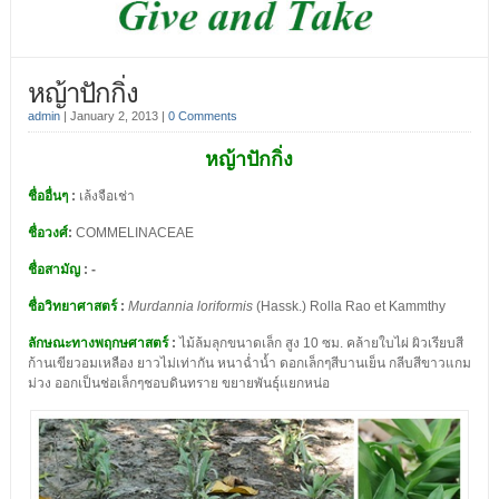
หญ้าปักกิ่ง
admin
|
January 2, 2013
|
0 Comments
หญ้าปักกิ่ง
ชื่ออื่นๆ
:
เล้งจือเช่า
ชื่อวงศ์
:
COMMELINACEAE
ชื่อสามัญ
: -
ชื่อวิทยาศาสตร์
:
Murdannia loriformis
(Hassk.) Rolla Rao et Kammthy
ลักษณะทางพฤกษศาสตร์
:
ไม้ล้มลุกขนาดเล็ก สูง 10 ซม. คล้ายใบไผ่ ผิวเรียบสี
ก้านเขียวอมเหลือง ยาวไม่เท่ากัน หนาฉ่ำน้ำ ดอกเล็กๆสีบานเย็น กลีบสีขาวแกม
ม่วง ออกเป็นช่อเล็กๆชอบดินทราย ขยายพันธุ์แยกหน่อ