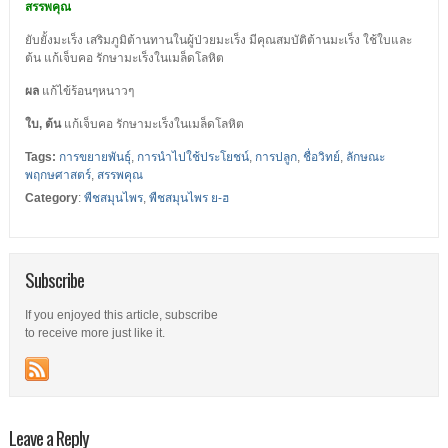
สรรพคุณ
ยับยั้งมะเร็ง เสริมภูมิต้านทานในผู้ป่วยมะเร็ง มีคุณสมบัติต้านมะเร็ง ใช้ใบและ
ต้น แก้เจ็บคอ รักษามะเร็งในเมล็ดโลหิต
ผล
แก้ไข้ร้อนๆหนาวๆ
ใบ, ต้น
แก้เจ็บคอ รักษามะเร็งในเมล็ดโลหิต
Tags:
การขยายพันธุ์
,
การนำไปใช้ประโยชน์
,
การปลูก
,
ชื่อวิทย์
,
ลักษณะ
พฤกษศาสตร์
,
สรรพคุณ
Category
:
พืชสมุนไพร
,
พืชสมุนไพร ย-ฮ
Subscribe
If you enjoyed this article, subscribe
to receive more just like it.
Leave a Reply