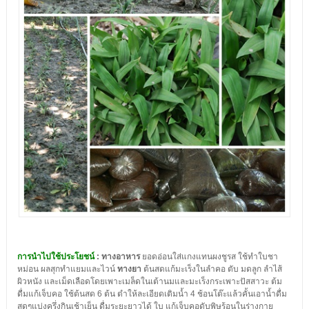
การนำไปใช้ประโยชน์
: ทางอาหาร
ยอดอ่อนใส่แกงแทนผงชูรส ใช้ทำใบชา
หม่อน ผลสุกทำแยมและไวน์
ทางยา
ต้นสดแก้มะเร็งในลำคอ ตับ มดลูก ลำไส้
ผิวหนัง และเม็ดเลือดโดยเพาะเมล็ดในเต้านมและมะเร็งกระเพาะปัสสาวะ ต้ม
ดื่มแก้เจ็บคอ ใช้ต้นสด 6 ต้น ตำให้ละเอียดเติมน้ำ 4 ช้อนโต๊ะแล้วคั้นเอาน้ำดื่ม
สดๆแบ่งครึ่งกินเช้าเย็น ดื่มระยะยาวได้ ใบ แก้เจ็บคอดับพิษร้อนในร่างกาย