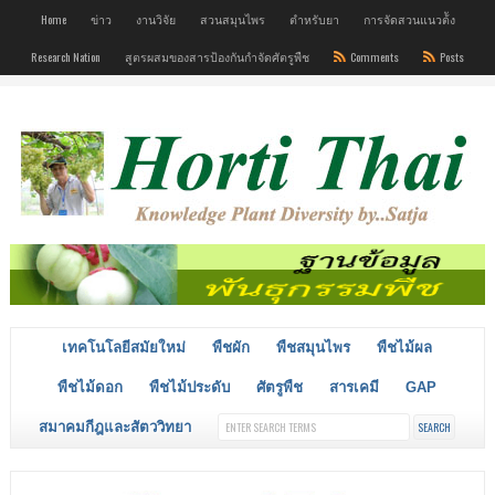
Home
ข่าว
งานวิจัย
สวนสมุนไพร
ตำหรับยา
การจัดสวนแนวต้ัง
Research Nation
สูตรผสมของสารป้องกันกำจัดศัตรูพืช
Comments
Posts
เทคโนโลยีสมัยใหม่
พืชผัก
พืชสมุนไพร
พืชไม้ผล
พืชไม้ดอก
พืชไม้ประดับ
ศัตรูพืช
สารเคมี
GAP
สมาคมกีฎและสัตววิทยา