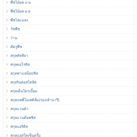
พืชไม้ผล บ-ม
พืชไม้ผล ย-ฮ
พืชไล่แมลง
วัชพืช
ว่าน
ศัตรูพืช
สกุลคัทลียา
สกุลดอไรทิส
สกุลฟาแลน๊อปซิส
สกุลรินคอสไตลิส
สกุลเด็นโดรเบี้ยม
สกุลแพพี่โอเพดิลั่ม(รองเท้านารี)
สกุลแวนด้า
สกุลแวนด๊อพซิส
สกุลแอริดิส
สกุลแอสโคเซ็นตรั้ม