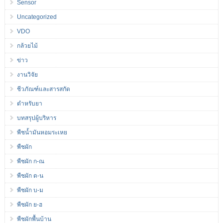
Sensor
Uncategorized
VDO
กล้วยไม้
ข่าว
งานวิจัย
ชีวภัณฑ์และสารสกัด
ตำหรับยา
บทสรุปผู้บริหาร
พืชน้ำมันหอมระเหย
พืชผัก
พืชผัก ก-ณ
พืชผัก ด-น
พืชผัก บ-ม
พืชผัก ย-ฮ
พืชผักพื้นบ้าน