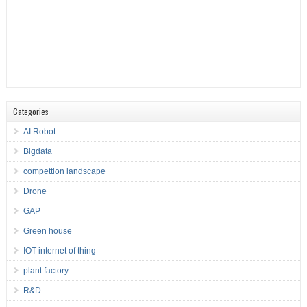
Categories
AI Robot
Bigdata
compettion landscape
Drone
GAP
Green house
IOT internet of thing
plant factory
R&D