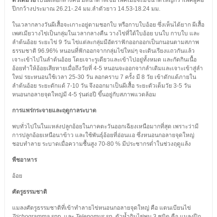
ตัวเต็มวัย
เป็นผีเสื้อกลางคืน มีสีน้ำตาลเข้ม เพศเมียจะมีขนาดใหญ่กว่าเพศผู้คือ
ปีกกว้างประมาณ 26.21-.24 มม.ลำตัวยาว 14.53-18.24 มม.
ในเวลากลางวันผีเสื้อจะเกาะอยู่ตามชอกใบ หรือกาบใบอ้อย ซึ่งเห็นได้ยาก ผีเสื้อ
เพศเมียวางไข่เป็นกลุ่มในเวลากลางคืน วางไข่ที่ใต้ใบอ้อย บนใบ กาบใบ และ
ลำต้นอ้อย ระยะไข่ 9 วัน ไข่แต่ละกลุ่มมีอัตราฟักออกออกเป็นกนอนตามสภาพ
ธรรมชาติ 96.96% หนอนที่ฟักออกจากกลุ่มไข่ใหม่ๆ จะเดินเรียงแถวกันแล้ว
เจาะเข้าไปในลำต้นอ้อย โดยเจาะรูเดียวและเข้าไปอยู่ทั้งหมด และกัดกินเนื้อ
อ้อยทำให้อ้อยเสียหายเมื่อถึงวัยที่ 4-5 หนอนจะออกจากลำเดิมและเจาะเข้าสู่ลำ
ใหม่ รยะหนอนใช้เวลา 25-30 วัน ลอกคราบ 7 ครั้ง มี 8 วัย เข้าดักแด้ภายใน
ลำต้นอ้อย ระยะดักแด้ 7-10 วัน จึงออกมาเป็นผีเสื้อ ระยะตัวเต็มวัย 3-5 วัน
หนอนกอลายจุดใหญ่มี 4-5 รุ่นต่อปี ขึ้นอยู่กับสภาพแวดล้อม
การแพร่กระจายและฤดูกาลระบาด
พบทั่วไปในในแหล่งปลูกอ้อยในภาคตะวันออกเฉียงเหนือมากที่สุด เพราะว่ามี
การปลูกอ้อยเหนือนาข้าว และใช้พันธุ์อ้อยที่อ่อนแอ ซึ่งหนอนกอลายจุดใหญ่
ชอบทำลาย ระบาดเมื่อความชื้นสูง 70-80 % มีประชากรต่ำในช่วงฤดูแล้ง
พืชอาหาร
อ้อย
ศัตรูธรรมชาติ
แมลงศัตรูธรรมชาติที่เข้าทำลายไข่หนอนกอลายจุดใหญ่ คือ แตนเบียนไข่
Trichogramma
spp. และ
Telenomus
sp. ตัวห้ำกินไข่พบ 3 ชนิด คือ แมลงปีก