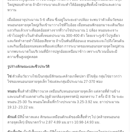
ใหญ่ชอบทำลาย ถ้ามีการระบาดแล้วจะทำให้อ้อยสูญเสียทั้งน้ำหนักและความ
หวาน
เมื่ออ้อยอายุประมาณ 5-6 เดือน ซึ่งอยู่ในระยะย่างปล้อง จะพบว่าตัวเต็มวัยของ
หนอนกอลายจุดใหญ่เริ่มเข้ามาวางไข่ที่ใบอ้อย เมื่อหนอนฟักออกมาจะเดินเรียง
แถวกันแล้วเจาะที่ยอดอ้อยห่างจากที่วางไข่ประมาณ 1 ปล้อง หนอนจะเจาะ
เข้าไปอยู่ข้างในลำต้นทั้งหมดประมาณ 300-400 ตัว โดยเจาะรูเข้าไปรูเดียว
และกัดทำลายทำให้อ้อยเสียหาย ถ้าเป็นพันธ์ที่อ่อนแอ หนอนจะเจะไปถึงโคนต้น
และกินเนื้ออ้อยจนหมดเหลือแต่เปลือก การระบาดของหนอนกอลายจุดใหญ่ส่วน
มากพบระบาดในบริเวณที่มีการปลูกอ้อยเหนือนาข้าว เพราะบริเวณนั้นจะมี
ความชื้นสูงอยู่ตลอด
รูปร่างลักษณะและชีวประวัติ
ไข่
ตัวเต็มวัยวางไข่เป็นกลุ่มมีลักษณะคล้ายเกล็ดปลา มีไขหุ้ม กลุ่มไข่ยาวกว่า
ไข่ของหนอนกอลายจุดเล็ก ไข่แต่ละกลุ่มมีประมาณ 27-370 ฟอง
หนอน
พื้นลำตัวมีสีขาวนวล เหมือนกับหนอนกอลายจุดเล็ก แต่ลายที่ด้านข้าง
และบนลำตัวแตกต่างกัน (ดูด้วยกล้องจุลทรรศน์) ลอกคราบ 7 ครั้ง มี 8 วัย ระยะ
หนอน 25-30 วัน หนอนโตเต็มที่กว้างประมาณ 3.25-3.92 มม. ยาวประมาณ
19.12-.23.22 มม.
ดักแด้
มีสีน้ำตาลแดง ลักษณะเหมือนดักแด้ของผีเสื้อทั่วๆ ไป (คล้ายหนอนกอ
ลายจุดเล็ก) มีขนาดกว้าง 2.87 4.89 มม.ยาว 10.98-14.93 มม.