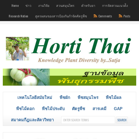
Home
ข่าว
งานวิจัย
สวนสมุนไพร
ตำหรับยา
การจัดสวนแนวต้ัง
Research Nation
สูตรผสมของสารป้องกันกำจัดศัตรูพืช
Comments
Posts
เทคโนโลยีสมัยใหม่
พืชผัก
พืชสมุนไพร
พืชไม้ผล
พืชไม้ดอก
พืชไม้ประดับ
ศัตรูพืช
สารเคมี
GAP
สมาคมกีฎและสัตววิทยา