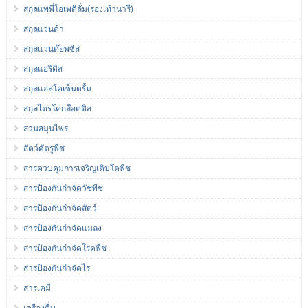
สกุลแพพี่โอเพดิลั่ม(รองเท้านารี)
สกุลแวนด้า
สกุลแวนด๊อพซิส
สกุลแอริดิส
สกุลแอสโคเซ็นตรั้ม
สกุลไตรโคกล๊อตติส
สวนสมุนไพร
สัตว์ศัตรูพืช
สารควบคุมการเจริญเติบโตพืช
สารป้องกันกำจัดวัชพืช
สารป้องกันกำจัดสัตว์
สารป้องกันกำจัดแมลง
สารป้องกันกำจัดโรคพืช
สารป้องกันกำจัดไร
สารเคมี