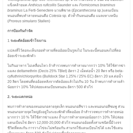
แข็งคล้ายมด
Anthicus ruficollis
Saunder และ
Formicomus braminus
braminus
La Ferti-Senectere มวนพิฆาต (
Epcanthecona
sp.)แตนเบียน
หนอนที่พบทำลายหนอนคือ
Cotesia
sp. ตัวห้ำกินหนอนคือ แมลงหางหนีบ
(
Proreus simulans
Stallen)
การป้องกันกำจัด
1.
ระยะตัดอ้อยเข้าโรงงาน
แปลงที่ไว้ตอจะเห็นรอยทำลายที่ตออ้อยเป็นรูลงไป ในระยะนี้หนอนลงไปที่ตอ
อ้อยเข้าระยะพักตัว
ไม่กินอาหาร ไม่เคลื่อนไหว ถ้าสำรวจพบการทำลายมากกว่า 10% ให้ใช้สารฆ่า
แมลง deltamethrin (Decis 25% TBlet) อัตรา 2 เม็ดต่อน้ำ 20 ลิตร หรือ beta-
cyfluthrin/chlorpyrifos (Bulldock Star 1.25% / 25% EC) อัตรา 20 มล.ต่อน้ำ
20 ลิตร โดยพ่นที่ตออ้อยหลังจากตัดอ้อยแล้วไม่เกิน 10 วัน ถ้าพบการทำลายลำ
น้อยกว่า 10% ให้ปล่อยแตนเบียนหนอน อัตรา 500 ตัว/ไร่
2. ระยะแตกหน่อ
พบการทำลายของหนอนกอลายจุดเล็ก หนอนกอสีขาว และหนอนกอสีชมพู ส่วน
หนอนกอลายจุดใหญ่ยังอยู่ในระยะพักตัวที่ตออ้อย ถ้าสำรวจพบการทำลายหน่อ
มากกว่า 10 % ให้ใช้สารฆ่าแมลง ถ้ำบการทำลายหน่อน้อยกว่า 10% ให้ปล่อย
แตนเบียนไข่ อัตรา 12,000-20,000 ตัว/ไร่ หนอนกออ้อยทั้งสามชนิดนี้มีวงจร
ชีวิตที่คละกัน การวางไข่จะไม่พร้อมกัน สามรถใช้แตนเบียนไข่ได้ และใช้แตน