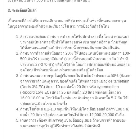
เบียนหนอน อัตรา 500 ตัว/ไร่ ปล่อยเพื่อทำลายหนอน
3. ระยะอ้อยเป็นลำ
เป็นระยะที่อ้อยได้รับความเสียหายมากที่สุด เพราะเป็นช่วงที่หนอนกอลายจุด
ใหญ่ออกจากระยะพักตัว และเริ่มวางไข่ สามารถป้องกันกำจัดโดย
สำรวจแปลงอ้อย ถ้าพบการทำลายให้รีบตัดทำลายทิ้ง โดยนำหนอนมา
ประกอบเป็นอาหาร ซึ่งทำได้หลายอย่าง เช่น รถด่วนอีสาน นำมาทอด
ได้ทั้งหนอนและดักแด้ ข้าวเกรียบ น้ำยาขนมจีน ทอดมัน เป็นต้น
ถ้าพบการทำลายลำน้อยกว่า 20% ให้ปล่อยแตนเบียนหนอนอัตรา 100-
500 ตัว/ไร่ ปล่อยทุกสัปดาห์ (ระยะนี้ตัวหนอนมีจำนวนมาก ใน 1 ลำ มี
ประมาณ 27-370 ตัว) หรือใช้วิธีกล โดยการตัดลำอ้อยที่มีหนอนกอลาย
จุดใหญ่เข้าทำลายทิ้งและทำลายหนอนที่อยู่ในลำอ้อย
ถ้าพบหนอนกอลายจุดใหญ่เริ่มออกเป็นตัวเต็มวัยประมาณ 50% (สังเกต
จากการผ่าลำและดูคราบของดักแด้) ให้พ่นสารฆ่าแมลง deltamethrin
(Decis 3% EC) อัตรา 10 มล.ต่อน้ำ 20 ลิตร หรือ cypermethrin
(Ripcord 15% EC) อัตรา 25 มล.ต่อน้ำ 20 ลิตร พ่นตอนเย็นเวลา
16.00-18.00 น. โดยใช้เครื่องพ่นแรงดันน้ำสูง หลังจากนั้น 5-7 วัน ให้
ปล่อยแตนเบียนไข่ตามอีกครั้ง
ถ้าพบไข่ตั้งแต่ 0.2-1.0 กลุ่ม/ต้น ให้พ่นปิโตรเลียมออยล์ อัตรา 100 มล.
ต่อน้ำ 20 ลิตร หรือปล่อยแตนเบียนไข่ อัตรา 12,000-20,000 ตัว/ไร่
เกษตรกรจะต้องหมั่นตรวจดูแปลงอ้อยอยู่เสมอ ถ้าพบการทำลายของ
หนอนกอลายจุดใหญ่ให้รีบทำการป้องกันกำจัดทันที