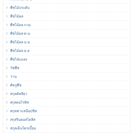
พืชไม้ประดับ
พืชไม้ผล
พืชไม้ผล ก-ณ
พืชไม้ผล ด-น
พืชไม้ผล บ-ม
พืชไม้ผล ย-ฮ
พืชไล่แมลง
วัชพืช
ว่าน
ศัตรูพืช
สกุลคัทลียา
สกุลดอไรทิส
สกุลฟาแลน๊อปซิส
สกุลรินคอสไตลิส
สกุลเด็นโดรเบี้ยม