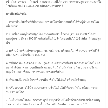
เข้าทำลายทางราก โดยเข้าตามบาดแผลที่เกิดจากการเพาะปลูก จากแมลงหรือ
ไส้เดือนฝอยเปิดแผลและช่องเปิดตามธรรมชาติ
การป้องกันกำจัด
1. ควรหลีกเลี่ยงพื้นที่ที่มีการระบาดของโรคนี้มาก่อนหรือใช้พันธุ์ต้านทานโรค
เหี่ยวเขียว
2. ฆ่าเชื้อสาเหตุในดินปลูกโดยการอบดินฆ่าเชื้อด้วยยูเรีย อัตรา 80 กิโลกรัม
และปูนขาว อัตรา 800 กิโลกรัมต่อพื้นที่ 1 ไร่ โดยอบทิ้งไว้ 2-3 สัปดาห์ก่อนปลูก
พืช
3. เครื่องมือเครื่องใช้ควรจุ่มแอลกอฮอล์ 70% หรือคลอร็อกซ์ 10% ทุกครั้งที่ใช้
เพื่อป้องกันไม่ให้เชื้อแพร่กระจาย
4. หมั่นตรวจและสังเกตแปลงปลูกเสมอ เมื่อพบต้นที่แสดงอาการของโรคให้ขุด
ออกนำไปเผาทำลายขุดดินบริเวณรอบต้นนำไปฝังทำลาย โรยปูนขาวบริเวณ
หลุมที่ขุดออกเพื่อลดการแพร่ระบาดของเชื้อโรค
5. ทำลายเชื้ออาศัยอื่นๆ หรือวัชพืช เพื่อไม่ให้เป็นพืชที่อาศัยข้ามฤดู
6. ปรับระบบการใช้น้ำ ควบคุมความชื้นในดินไม่ให้มากเกินไป เพื่อลดความ
รุนแรงของโรค
7. ในพื้นที่เกิดโรคระบาดควรปลูกพืชหมุนเวียนที่ไม่ใช่พืชอาศัยของเชื้อสาเหตุ
โรค เช่น ข้าวโพด ข้าว ฝ้าย ถั่วเหลือง สลับกันเป็นเวลามากกว่า 1 ปี