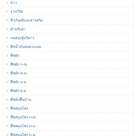
ข่าว
งานวิจัย
ชีวภัณฑ์และสารสกัด
ตำหรับยา
บทสรุปผู้บริหาร
พืชน้ำมันหอมระเหย
พืชผัก
พืชผัก ก-ณ
พืชผัก ด-น
พืชผัก บ-ม
พืชผัก ย-ฮ
พืชผักพื้นบ้าน
พืชสมุนไพร
พืชสมุนไพร ก-ณ
พืชสมุนไพร ด-น
พืชสมุนไพร บ-ม