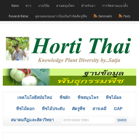
Home
ข่าว
งานวิจัย
สวนสมุนไพร
ตำหรับยา
การจัดสวนแนวต้ัง
Research Nation
สูตรผสมของสารป้องกันกำจัดศัตรูพืช
Comments
Posts
เทคโนโลยีสมัยใหม่
พืชผัก
พืชสมุนไพร
พืชไม้ผล
พืชไม้ดอก
พืชไม้ประดับ
ศัตรูพืช
สารเคมี
GAP
สมาคมกีฎและสัตววิทยา