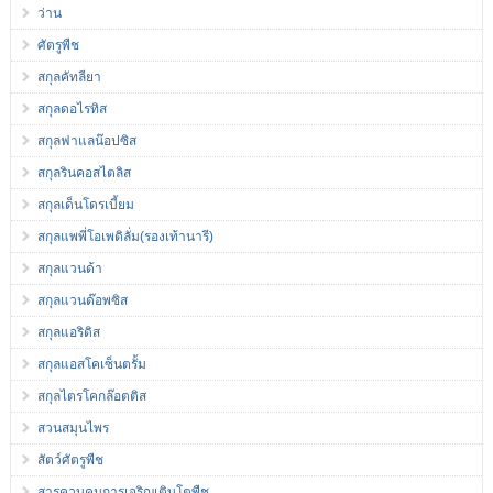
ว่าน
ศัตรูพืช
สกุลคัทลียา
สกุลดอไรทิส
สกุลฟาแลน๊อปซิส
สกุลรินคอสไตลิส
สกุลเด็นโดรเบี้ยม
สกุลแพพี่โอเพดิลั่ม(รองเท้านารี)
สกุลแวนด้า
สกุลแวนด๊อพซิส
สกุลแอริดิส
สกุลแอสโคเซ็นตรั้ม
สกุลไตรโคกล๊อตติส
สวนสมุนไพร
สัตว์ศัตรูพืช
สารควบคุมการเจริญเติบโตพืช