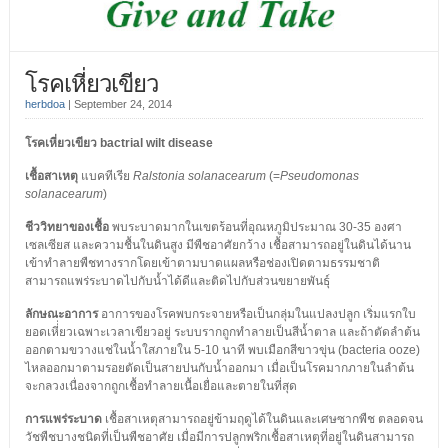
โรคเหี่ยวเขียว
herbdoa
|
September 24, 2014
โรคเหี่ยวเขียว bactrial wilt disease
เชื้อสาเหตุ
แบคทีเรีย
Ralstonia solanacearum
(=
Pseudomonas
solanacearum
)
ชีววิทยาของเชื้อ
พบระบาดมากในเขตร้อนที่อุณหภูมิประมาณ 30-35 องศา
เซลเซียส และความชื้นในดินสูง มีพืชอาศัยกว้าง เชื้อสามารถอยู่ในดินได้นาน
เข้าทำลายพืชทางรากโดยเข้าตามบาดแผลหรือช่องเปิดตามธรรมชาติ
สามารถแพร่ระบาดไปกับน้ำได้ดีและติดไปกับส่วนขยายพันธุ์
ลักษณะอาการ
อาการของโรคพบกระจายหรือเป็นกลุ่มในแปลงปลูก เริ่มแรกใบ
ยอดเหี่่ยวเฉพาะเวลาเขียวอยู่ ระบบรากถูกทำลายเป็นสีน้ำตาล และถ้าตัดลำต้น
ออกตามขวางแช่ในน้ำใสภายใน 5-10 นาที พบเมือกสีขาวขุ่น (bacteria ooze)
ไหลออกมาตามรอยตัดเป็นสายปนกับน้ำออกมา เมื่อเป็นโรคมากภายในลำต้น
จะกลวงเนื่องจากถูกเชื้อทำลายเนื้อเยื่อและตายในที่สุด
การแพร่ระบาด
เชื้อสาเหตุสามารถอยู่ข้ามฤดูได้ในดินและเศษซากพืช ตลอดจน
วัชพืชบางชนิดที่เป็นพืชอาศัย เมื่อมีการปลูกพริกเชื้อสาเหตุที่อยู่ในดินสามารถ