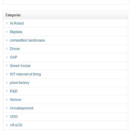
Categories
AI Robot
Bigdata
compettion landscape
Drone
GAP
Green house
IOT internet of thing
plant factory
R&D
Sensor
Uncategorized
VDO
กล้วยไม้