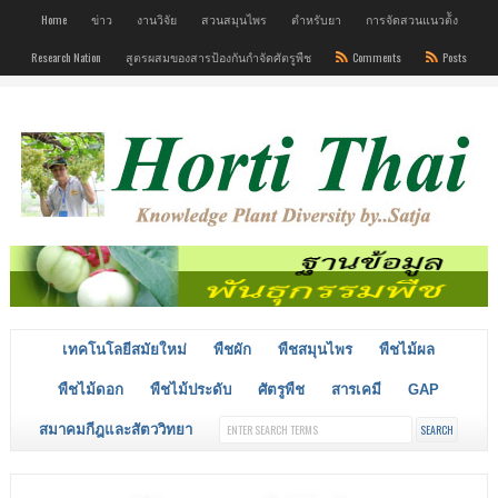
Home
ข่าว
งานวิจัย
สวนสมุนไพร
ตำหรับยา
การจัดสวนแนวต้ัง
Research Nation
สูตรผสมของสารป้องกันกำจัดศัตรูพืช
Comments
Posts
เทคโนโลยีสมัยใหม่
พืชผัก
พืชสมุนไพร
พืชไม้ผล
พืชไม้ดอก
พืชไม้ประดับ
ศัตรูพืช
สารเคมี
GAP
สมาคมกีฎและสัตววิทยา