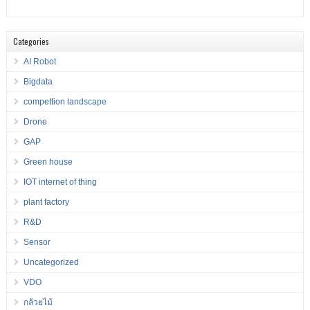
Categories
AI Robot
Bigdata
compettion landscape
Drone
GAP
Green house
IOT internet of thing
plant factory
R&D
Sensor
Uncategorized
VDO
กล้วยไม้