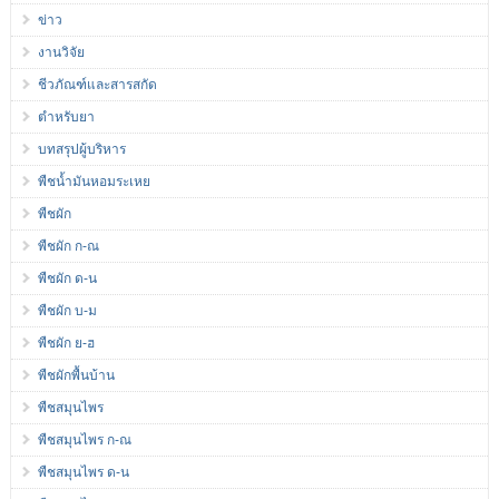
ข่าว
งานวิจัย
ชีวภัณฑ์และสารสกัด
ตำหรับยา
บทสรุปผู้บริหาร
พืชน้ำมันหอมระเหย
พืชผัก
พืชผัก ก-ณ
พืชผัก ด-น
พืชผัก บ-ม
พืชผัก ย-ฮ
พืชผักพื้นบ้าน
พืชสมุนไพร
พืชสมุนไพร ก-ณ
พืชสมุนไพร ด-น