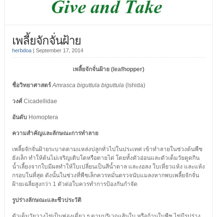
เพลี้ยจักจั่นฝ้าย
herbdoa
|
September 17, 2014
เพลี้ยจักจั่นฝ้าย
(leafhopper)
ชื่อวิทยาศาสตร์
Amrasca biguttula biguttula
(lshida)
วงศ์
Cicadellidae
อันดับ
Homoptera
ความสำคัญและลักษณะการทำลาย
เพลี้ยจักจั่นฝ้ายระบาดตามแหล่งปลูกทั่วไปในประเทศ เข้าทำลายในช่วงต้นพืช
ยังเล็ก ทำให้ต้นไม่เจริญเติบโตหรือตายได่ โดยทั้งตัวอ่อนและตัวเต็มวัยดูดกิน
น้ำเลี้ยงจากใบมีผลทำให้ใบเปลี่ยนเป็นสีน้ำตาล และงอลง ใบเหี่ยวแห้ง และแห้ง
กรอบในที่สุด ดังนั้นในช่วงที่พืชเล็กควรหมั่นตรวจนับแมลงหากพบเพลี้ยจักจั่น
ฝ้ายเฉลี่ยสูงกว่า 1 ตัวต่อใบควรทำการป้องกันกำจัด
รูปร่างลักษณะและชีวประวัติ
ตัวเต็มวัยวางไข่เป็นฟองเดี่ยว ๆ ตามบริเวณเส้นใบ หรือก้านใบพืช ไข่มีรูปร่าง