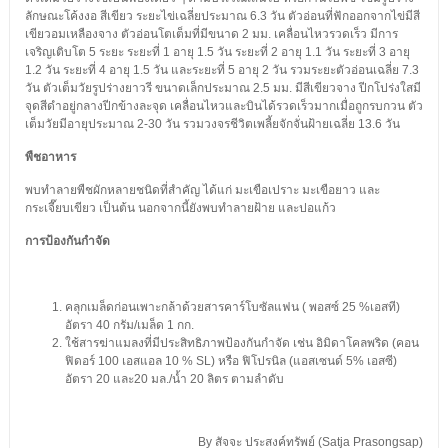
ลักษณะโค้งงอ สีเขียว ระยะไข่เฉลี่ยประมาณ 6.3 วัน ตัวอ่อนที่ฟักออกจากไข่มีสี
เขียวอมเหลืองจาง ตัวอ่อนโตเต็มที่มีขนาด 2 มม. เคลื่อนไหวรวดเร็ว มีการ
เจริญเติบโต 5 ระยะ ระยะที่ 1 อายุ 1.5 วัน ระยะที่ 2 อายุ 1.1 วัน ระยะที่ 3 อายุ
1.2 วัน ระยะที่ 4 อายุ 1.5 วัน และระยะที่ 5 อายุ 2 วัน รวมระยะตัวอ่อนเฉลี่ย 7.3
วัน ตัวเต็มวัยรูปร่างยาวรี ขนาดเล็กประมาณ 2.5 มม. มีสีเขียวจาง ปีกโปร่งใสมี
จุดสีดำอยู่กลางปีกข้างละจุด เคลื่อนไหวและบินได้รวดเร็วมากเมื่อถูกรบกวน ตัว
เต็มวัยมีอายุประมาณ 2-30 วัน รวมวงจรชีวิตเพลี้ยจักจั่นฝ้ายเฉลี่ย 13.6 วัน
พืชอาหาร
พบทำลายพืชผักหลายชนิดที่สำคัญ ได้แก่ มะเขือเปราะ มะเขือยาว และ
กระเจี๊ยบเขียว เป็นต้น นอกจากนี้ยังพบทำลายฝ้าย และปอแก้ว
การป้องกันกำจัด
คลุกเมล็ดก่อนเพาะกล้าด้วยสารคาร์โบซัลแฟน ( พอสซ์ 25 %เอสที)
อัตรา 40 กรัม/เมล็ด 1 กก.
ใช้สารฆ่าแมลงที่มีประสิทธิภาพป้องกันกำจัด เช่น อิมิดาโคลพริด (คอน
ฟิดอร์ 100 เอสแอล 10 % SL) หรือ ฟิโปรนิล (แอสเซนด์ 5% เอสซี)
อัตรา 20 และ20 มล./น้ำ 20 ลิตร ตามลำดับ
By สัจจะ ประสงค์ทรัพย์ (Satja Prasongsap)