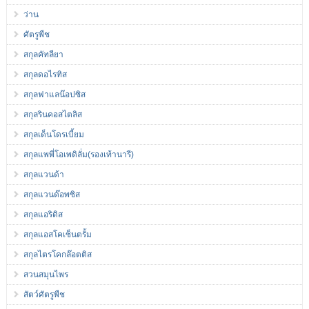
ว่าน
ศัตรูพืช
สกุลคัทลียา
สกุลดอไรทิส
สกุลฟาแลน๊อปซิส
สกุลรินคอสไตลิส
สกุลเด็นโดรเบี้ยม
สกุลแพพี่โอเพดิลั่ม(รองเท้านารี)
สกุลแวนด้า
สกุลแวนด๊อพซิส
สกุลแอริดิส
สกุลแอสโคเซ็นตรั้ม
สกุลไตรโคกล๊อตติส
สวนสมุนไพร
สัตว์ศัตรูพืช