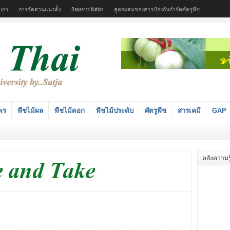
บยา
การจัดสวนแนวต้ัง
Research Nation
สูตรผสมของสารป้องกันกำจัดศัตรูพืช
พร
พืชไม้ผล
พืชไม้ดอก
พืชไม้ประดับ
ศัตรูพืช
สารเคมี
GAP
คลังความรู