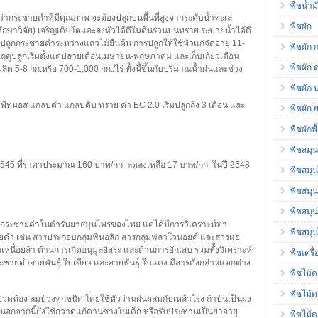
พืชน้ำ
ว่ากระชายดำที่มีคุณภาพ จะต้องปลูกบนพื้นที่สูงจากระดับน้ำทะเล
พืชผัก
ึกษาวิจัย) เจริญเติบโตและลงหัวได้ดีในดินร่วนปนทราย ระบายน้ำได้ดี
ลูกกระชายดำระหว่างแถวไม้ยืนต้น การปลูกให้ใช้หัวแก่จัดอายุ 11-
พืชผัก 
 กก.ฤดูปลูกเริ่มตั้งแต่ปลายเดือนเมษายน-พฤษภาคม และเก็บเกี่ยวเดือน
พืชผัก 
ิต 5-8 กก.หรือ 700-1,000 กก./ไร่ ทั้งนี้ขึ้นกับปริมาณน้ำฝนและช่วง
พืชผัก 
พีทมอส แกลบดำ แกลบดิบ ทราย ค่า EC 2.0 เริ่มปลูกถึง 3 เดือน และ
พืชผัก 
พืชผักพ
พืชสมุ
2545 ที่ราคาประมาณ 160 บาท/กก. ลดลงเหลือ 17 บาท/กก. ในปี 2548
พืชสมุ
พืชสมุ
พืชสมุ
งกระชายดำในตำรับยาสมุนไพรของไทย แต่ได้มีการวิเคราะห์หา
พืชสมุ
ดำ เช่น สารประกอบกลุ่มฟีนอลิก สารกลุ่มฟลาโวนอยด์ และสารแอ
หนื่อยล้า ต้านการเกิดอนุมูลอิสระ และต้านการอักเสบ รวมทั้งวิเคราะห์
พืชเครื
ายดำสายพันธุ์ ใบเขียว และสายพันธุ์ ใบแดง มีสารดังกล่าวแตกต่าง
พืชไม้
พืชไม้
วดท้อง ลมป่วงทุกชนิด โดยใช้หัวว่านฝนผสมกับเหล้าโรง ถ้าป่นเป็นผง
ลอน นอกจากนี้ยังใช้กวาดแก้ตานซางในเด็ก หรือรับประทานเป็นยาอายุ
พืชไม้