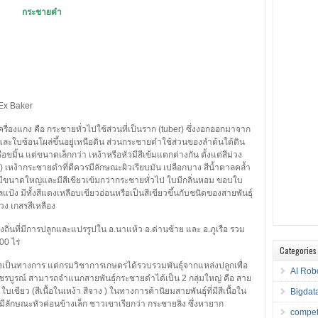
กระชายดำ
Ex Baker
ื่องแกง คือ กระชายทั่วไปใช้ส่วนที่เป็นราก (tuber) ซึ่งงอกออกมาจาก
ใบและใบซ้อนโผล่ขึ้นอยู่เหนือดิน ส่วนกระชายดำใช้ส่วนของลำต้นใต้ดิน
ือขมิ้น แต่ขนาดเล็กกว่า เหง้าหรือหัวมีสีเข้มแตกต่างกัน ตั้งแต่สีม่วง
) เหง้ากระชายดำที่ดีควรมีลักษณะผิวเรียบมัน เปลือกบาง สีน้ำตาลคล้ำ
มีขนาดใหญ่และมีสีเขียวเข้มกว่ากระชายทั่วไป ใบมีกลิ่นหอม ขอบใบ
แป้ง มีทั้งสีแดงเหลือบเขียวอ่อนหรือเป็นสีเขียวขึ้นกับชนิดของสายพันธุ์
วง เกสรสีเหลือง
งถิ่นที่มีการปลูกและแปรรูปใน อ.นาแห้ว อ.ด่านซ้าย และ อ.ภูเรือ รวม
00 ไร่
Categories
างเป็นทางการ แต่กรมวิชาการเกษตรได้รวบรวมพันธุ์จากแหล่งปลูกเพื่อ
AI Rob
ชรบูรณ์ สามารถจำแนกสายพันธุ์กระชายดำได้เป็น 2 กลุ่มใหญ่ คือ สาย
์ ใบเขียว (สีเนื้อในเหง้า สีจาง ) ในทางการค้านิยมสายพันธุ์ที่มีสีเนื้อใน
Bigdat
มีลักษณะหัวค่อนข้างเล็ก ชาวเขาเรียกว่า กระชายลิง ซึ่งหายาก
compet