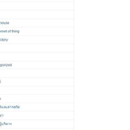
house
ernet of thing
actory
r
gorized
้
ย
ฑ์และสารสกัด
ยา
ู้บริหาร