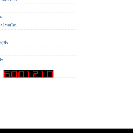
ี
่ม
ลยีสมัยใหม่
ตรูพืช
พืช