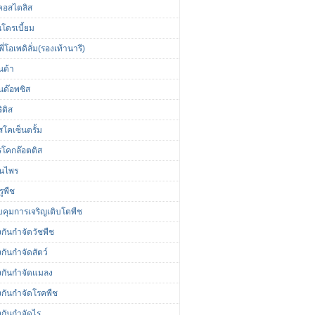
นคอสไตลิส
นโดรเบี้ยม
ี่โอเพดิลั่ม(รองเท้านารี)
นด้า
นด๊อพซิส
ิดิส
โคเซ็นตรั้ม
รโคกล๊อตติส
ุนไพร
รูพืช
คุมการเจริญเติบโตพืช
กันกำจัดวัชพืช
กันกำจัดสัตว์
งกันกำจัดแมลง
งกันกำจัดโรคพืช
งกันกำจัดไร