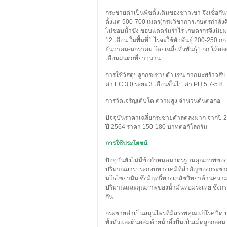
กระชายดำเป็นพืชดั้งเดิมของชาวเขา จึงเชื่อกัน
ตั้งแต่ 500-700 เมตร(กรมวิชาการเกษตรกำลังศ
ไม่ชอบน้ำขัง ชอบแดดร่มรำไร เกษตรกรจึงนิยมป
12 เดือน ในพื้นที่1 ไร่จะใช้หัวพันธุ์ 200-250
ธันวาคม-มกราคม โดยเฉลี่ยหัวพันธุ์1 กก.ให้ผลผล
เดือนฝนตกที่ยาวนาน
การใช้วัสดุปลูกกระชายดำ เช่น กากมะพร้าวสับ 
ค่า EC 3.0 ระยะ 3 เดือนขึ้นไป ค่า PH 5.7-5.8
การวัดเจริญเติบโต ความสูง จำนวนต้นต่อกอ
ปัจจุบันราคาเฉลี่ยกระชายดำลดลงมาก จากปี 
ปี 2564 ราคา 150-180 บาทต่อกิโลกรัม
การใช้ประโยชน์
ปัจจุบันยังไม่มีข้อกำหนดมาตรฐานคุณภาพขอ
ปริมาณสารประกอบทางเคมีที่สำคัญของกระชาย
นโธไซยานิน ซึ่งมีฤทธิ์ทางเภสัชวิทยาต้านความเ
ปริมาณและคุณภาพของน้ำมันหอมระเหย ซึ่งกระช
กัน
กระชายดำเป็นสมุนไพรที่มีสรรพคุณแก้โรคบิด ป
ทั้งหัวและต้นผสมด้วยน้ำผึ้งปั้นเป็นเม็ดลูกก