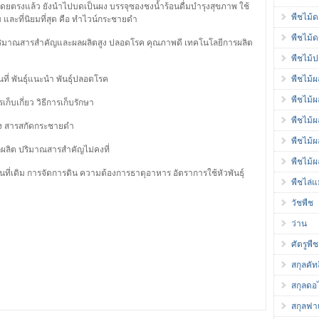
ดยตรงแล้ว ยังนำไปบดเป็นผง บรรจุซองชงน้ำร้อนดื่มบำรุงสุขภาพ ใช้
พืชไม้
 และที่นิยมที่สุด คือ ทำไวน์กระชายดำ
พืชไม้
ี ปริมาณสารสำคัญและผลผลิตสูง ปลอดโรค คุณภาพดี เทคโนโลยีการผลิต
พืชไม้ป
ื้นที่ พันธุ์แนะนำ พันธุ์ปลอดโรค
พืชไม้ผ
พืชไม้
รเก็บเกี่ยว วิธีการเก็บรักษา
พืชไม้
ง สารสกัดกระชายดำ
พืชไม้
ผลิต ปริมาณสารสำคัญไม่คงที่
พืชไม้ผ
้นที่เดิม การจัดการดิน ความต้องการธาตุอาหาร อัตราการใช้หัวพันธุ์
พืชไล่
วัชพืช
ว่าน
ศัตรูพืช
สกุลคัท
สกุลดอ
สกุลฟา