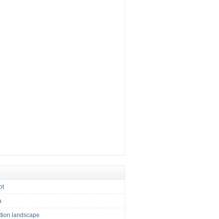
ot
a
tion landscape