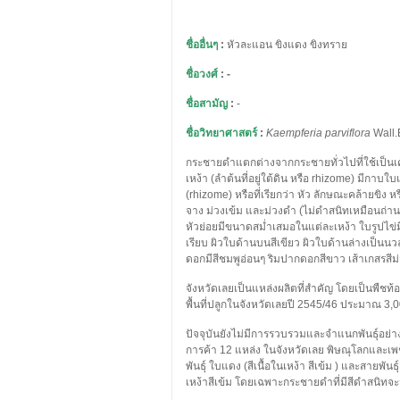
ชื่ออื่นๆ
:
หัวละแอน ขิงแดง ขิงทราย
ชื่อวงศ์
: -
ชื่อสามัญ
:
-
ชื่อวิทยาศาสตร์
:
Kaempferia parviflora
Wall.
กระชายดำแตกต่างจากกระชายทั่วไปที่ใช้เป็นเคร
เหง้า (ลำต้นที่อยู่ใต้ดิน หรือ rhizome) มีกาบ
(rhizome) หรือที่เรียกว่า หัว ลักษณะคล้ายขิง หร
จาง ม่วงเข้ม และม่วงดำ (ไม่ดำสนิทเหมือนถ่าน
หัวย่อยมีขนาดสม่ำเสมอในแต่ละเหง้า ใบรูปไข่
เรียบ ผิวใบด้านบนสีเขียว ผิวใบด้านล่างเป็นนวล
ดอกมีสีชมพูอ่อนๆ ริมปากดอกสีขาว เส้าเกสรสีม่
จังหวัดเลยเป็นแหล่งผลิตที่สำคัญ โดยเป็นพืชท้อ
พื้นที่ปลูกในจังหวัดเลยปี 2545/46 ประมาณ 3,0
ปัจจุบันยังไม่มีการรวบรวมและจำแนกพันธุ์อย่
การค้า 12 แหล่ง ในจังหวัดเลย พิษณุโลกและเพ
พันธุ์ ใบแดง (สีเนื้อในเหง้า สีเข้ม ) และสายพันธุ
เหง้าสีเข้ม โดยเฉพาะกระชายดำที่มีสีดำสนิทจะ