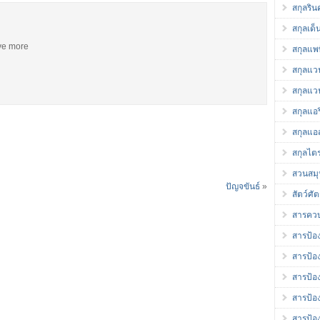
สกุลริ
สกุลเด็
ive more
สกุลแพพ
สกุลแว
สกุลแว
สกุลแอร
สกุลแอส
สกุลไต
สวนสม
ปัญจขันธ์
»
สัตว์ศัต
สารควบ
สารป้อง
สารป้อง
สารป้อ
สารป้อ
สารป้อ