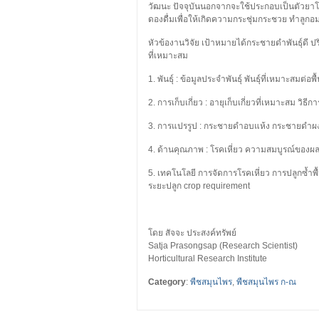
วัฒนะ ปัจจุบันนอกจากจะใช้ประกอบเป็นตัวยาโ
ดองดื่มเพื่อให้เกิดความกระชุ่มกระชวย ทำลูกอม
หัวข้องานวิจัย เป้าหมายได้กระชายดำพันธุ์ด
ที่เหมาะสม
1. พันธุ์ : ข้อมูลประจำพันธุ์ พันธุ์ที่เหมาะสมต่อพ
2. การเก็บเกี่ยว : อายุเก็บเกี่ยวที่เหมาะสม วิธีกา
3. การแปรรูป : กระชายดำอบแห้ง กระชายดำผ
4. ด้านคุณภาพ : โรคเหี่ยว ความสมบูรณ์ของผล
5. เทคโนโลยี การจัดการโรคเหี่ยว การปลูกซ้ำพื
ระยะปลูก crop requirement
โดย สัจจะ ประสงค์ทรัพย์
Satja Prasongsap (Research Scientist)
Horticultural Research Institute
Category
:
พืชสมุนไพร
,
พืชสมุนไพร ก-ณ