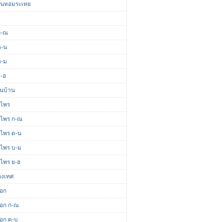
มันหอมระเหย
ก-ณ
ด-น
บ-ม
ย-ฮ
ื้นบ้าน
นไพร
นไพร ก-ณ
นไพร ด-น
นไพร บ-ม
นไพร ย-ฮ
่องเทศ
ดอก
ดอก ก-ณ
ดอก ด-บ