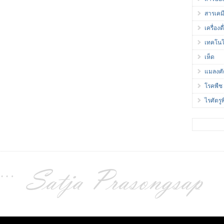
สารเคม
เครื่องดื
เทคโนโ
เห็ด
แมลงศั
โรคพืช
ไรศัตรู