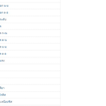
ดอก น-ม
ดอก ย-ฮ
ระดับ
ล
ผล ก-ณ
ผล ด-น
ผล บ-ม
ล ย-ฮ
แมลง
ลียา
ไรทิส
แลน๊อปซิส