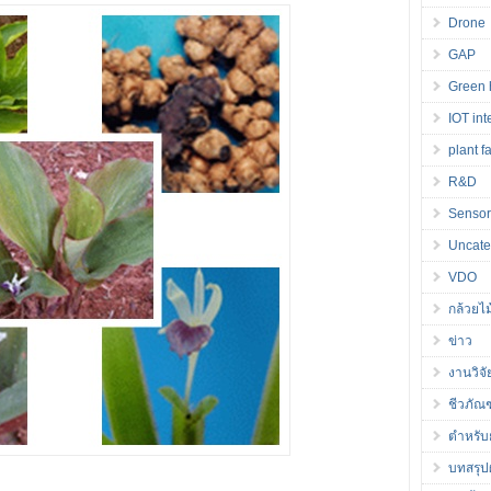
Drone
GAP
Green 
IOT int
plant f
R&D
Senso
Uncate
VDO
กล้วยไม
ข่าว
งานวิจั
ชีวภัณ
ตำหรับ
บทสรุปผ