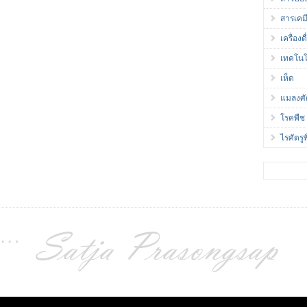
สารเคม
เครื่องดื
เทคโนโ
เห็ด
แมลงศั
โรคพืช
ไรศัตรู