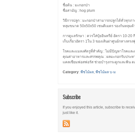
ชื่อต้น : มะกอกป่า
ชื่อสามัญ : hog plum
วิธีการปลูก : มะกอกป่าสามารถปลูกได้ทั่วทุก
หลุมขนาด 50x50x50 เซนติเมตร รองก้นหลุมด้วยป
การดูแลรักษา : ควรใส่ปุ๋ยอินทรีย์ อัตรา 10-20 
เก็บเกี่ยวอัตรา 1ใน 3 ของเส้นผ่าศูนย์กลางทรงพุ
โรคและแมลงศัตรูที่สำคัญ : ไม่มีปัญหาโรคและ
คุณค่าอาหารและสรรพคุณ : ผลมะกอกรับประทานแ
แคลเซียมฟอสฟอรัส ช่วยบำรุงกระดูกและฟัน ดอ
Category
:
พืชไม้ผล
,
พืชไม้ผล บ-ม
Subscribe
If you enjoyed this article, subscribe to rece
just like it.