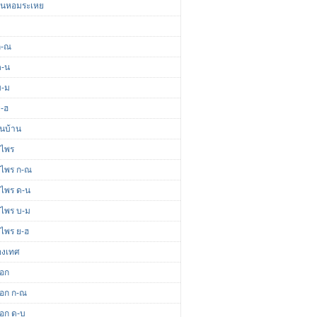
มันหอมระเหย
ก-ณ
ด-น
บ-ม
ย-ฮ
ื้นบ้าน
นไพร
นไพร ก-ณ
นไพร ด-น
นไพร บ-ม
นไพร ย-ฮ
่องเทศ
ดอก
ดอก ก-ณ
ดอก ด-บ