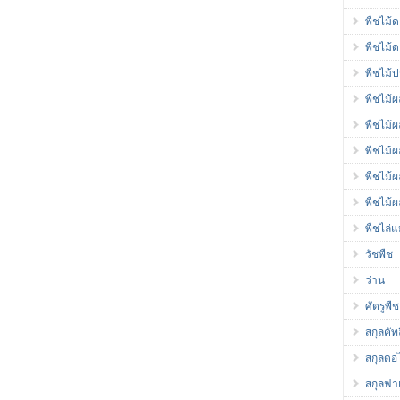
พืชไม้
พืชไม้
พืชไม้ป
พืชไม้ผ
พืชไม้
พืชไม้
พืชไม้
พืชไม้ผ
พืชไล่
วัชพืช
ว่าน
ศัตรูพืช
สกุลคัท
สกุลดอ
สกุลฟา