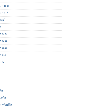
ดอก น-ม
ดอก ย-ฮ
ระดับ
ล
ผล ก-ณ
ผล ด-น
ผล บ-ม
ล ย-ฮ
แมลง
ลียา
ไรทิส
แลน๊อปซิส