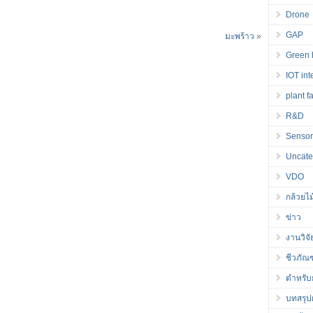
Drone
GAP
มะพร้าว
»
Green 
IOT int
plant f
R&D
Senso
Uncate
VDO
กล้วยไม
ข่าว
งานวิจั
ชีวภัณ
ตำหรับ
บทสรุปผ