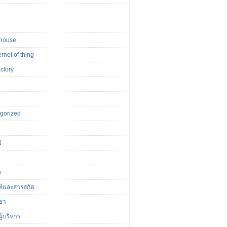
house
ernet of thing
actory
r
gorized
้
ย
ฑ์และสารสกัด
ยา
ู้บริหาร