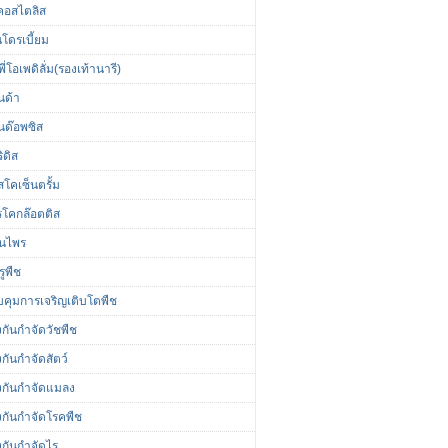
นคอสไตลิส
นโดรเบี้ยม
ี่โอเพดิลั่ม(รองเท้านารี)
นด้า
นด๊อพซิส
ิดิส
โคเซ็นตรั้ม
รโคกล๊อตติส
ุนไพร
รูพืช
คุมการเจริญเติบโตพืช
กันกำจัดวัชพืช
กันกำจัดสัตว์
งกันกำจัดแมลง
งกันกำจัดโรคพืช
งกันกำจัดไร