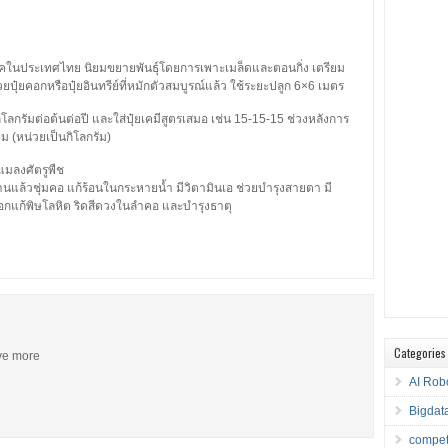
ภาคในประเทศไทย นิยมขยายพันธุ์โดยการเพาะเมล็ดและตอนกิ่ง เตรียม
ุ๋ยคอกหรือปุ๋ยอินทรีย์ที่หมักตัวสมบูรณ์แล้ว ใช้ระยะปลูก 6×6 เมตร
กิโลกรัมต่อต้นต่อปี และใส่ปุ๋ยเคมีสูตรเสมอ เช่น 15-15-15 ช่วงหลังการ
่ม (หน่วยเป็นกิโลกรัม)
แมลงศัตรูพืช
ล้วชุ่มคอ แก้ร้อนในกระหายน้ำ มีวิตามินเอ ช่วยบำรุงสายตา มี
กแก้พิษโลหิต ริดสีดวงในลำคอ และบำรุงธาตุ
Categories
ive more
AI Rob
Bigdat
compet