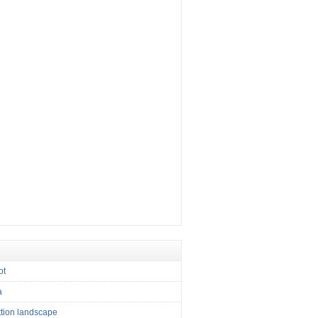
ot
a
tion landscape