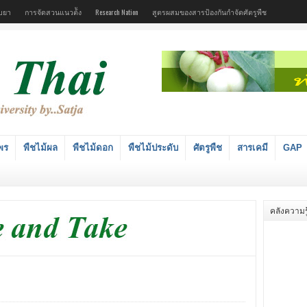
บยา
การจัดสวนแนวต้ัง
Research Nation
สูตรผสมของสารป้องกันกำจัดศัตรูพืช
พร
พืชไม้ผล
พืชไม้ดอก
พืชไม้ประดับ
ศัตรูพืช
สารเคมี
GAP
คลังความรู