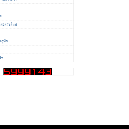
ี
่ม
ลยีสมัยใหม่
ตรูพืช
พืช