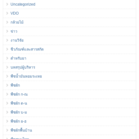
Uncategorized
VDO
กล้วยไม้
ข่าว
งานวิจัย
ชีวภัณฑ์และสารสกัด
ตำหรับยา
บทสรุปผู้บริหาร
พืชน้ำมันหอมระเหย
พืชผัก
พืชผัก ก-ณ
พืชผัก ด-น
พืชผัก บ-ม
พืชผัก ย-ฮ
พืชผักพื้นบ้าน