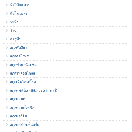
พืชไม้ผล ย-ฮ
พืชไล่แมลง
วัชพืช
ว่าน
ศัตรูพืช
สกุลคัทลียา
สกุลดอไรทิส
สกุลฟาแลน๊อปซิส
สกุลรินคอสไตลิส
สกุลเด็นโดรเบี้ยม
สกุลแพพี่โอเพดิลั่ม(รองเท้านารี)
สกุลแวนด้า
สกุลแวนด๊อพซิส
สกุลแอริดิส
สกุลแอสโคเซ็นตรั้ม