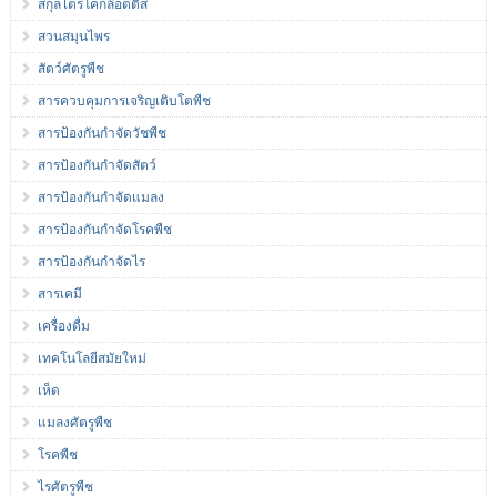
สกุลไตรโคกล๊อตติส
สวนสมุนไพร
สัตว์ศัตรูพืช
สารควบคุมการเจริญเติบโตพืช
สารป้องกันกำจัดวัชพืช
สารป้องกันกำจัดสัตว์
สารป้องกันกำจัดแมลง
สารป้องกันกำจัดโรคพืช
สารป้องกันกำจัดไร
สารเคมี
เครื่องดื่ม
เทคโนโลยีสมัยใหม่
เห็ด
แมลงศัตรูพืช
โรคพืช
ไรศัตรูพืช