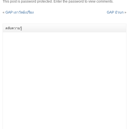
This post is password protected. Enter the password to view comments.
«
GAP เถาวัลย์เปรียง
GAP บัวบก
»
คลังความรู้