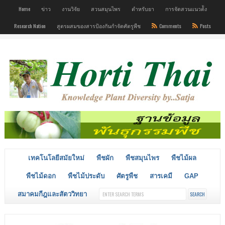
Home
ข่าว
งานวิจัย
สวนสมุนไพร
ตำหรับยา
การจัดสวนแนวต้ัง
Research Nation
สูตรผสมของสารป้องกันกำจัดศัตรูพืช
Comments
Posts
เทคโนโลยีสมัยใหม่
พืชผัก
พืชสมุนไพร
พืชไม้ผล
พืชไม้ดอก
พืชไม้ประดับ
ศัตรูพืช
สารเคมี
GAP
สมาคมกีฎและสัตววิทยา