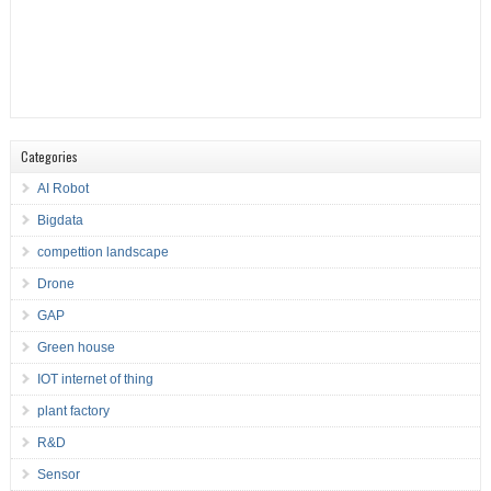
Categories
AI Robot
Bigdata
compettion landscape
Drone
GAP
Green house
IOT internet of thing
plant factory
R&D
Sensor