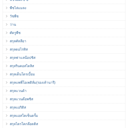
พืชไล่แมลง
วัชพืช
ว่าน
ศัตรูพืช
สกุลคัทลียา
สกุลดอไรทิส
สกุลฟาแลน๊อปซิส
สกุลรินคอสไตลิส
สกุลเด็นโดรเบี้ยม
สกุลแพพี่โอเพดิลั่ม(รองเท้านารี)
สกุลแวนด้า
สกุลแวนด๊อพซิส
สกุลแอริดิส
สกุลแอสโคเซ็นตรั้ม
สกุลไตรโคกล๊อตติส