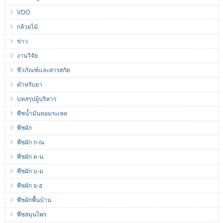
VDO
กล้วยไม้
ข่าว
งานวิจัย
ชีวภัณฑ์และสารสกัด
ตำหรับยา
บทสรุปผู้บริหาร
พืชน้ำมันหอมระเหย
พืชผัก
พืชผัก ก-ณ
พืชผัก ด-น
พืชผัก บ-ม
พืชผัก ย-ฮ
พืชผักพื้นบ้าน
พืชสมุนไพร