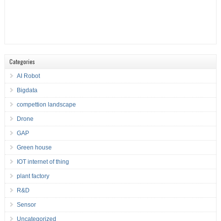
Categories
AI Robot
Bigdata
compettion landscape
Drone
GAP
Green house
IOT internet of thing
plant factory
R&D
Sensor
Uncategorized