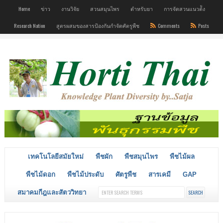
Home
ข่าว
งานวิจัย
สวนสมุนไพร
ตำหรับยา
การจัดสวนแนวต้ัง
Research Nation
สูตรผสมของสารป้องกันกำจัดศัตรูพืช
Comments
Posts
เทคโนโลยีสมัยใหม่
พืชผัก
พืชสมุนไพร
พืชไม้ผล
พืชไม้ดอก
พืชไม้ประดับ
ศัตรูพืช
สารเคมี
GAP
สมาคมกีฎและสัตววิทยา