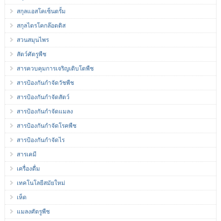
สกุลแอสโคเซ็นตรั้ม
สกุลไตรโคกล๊อตติส
สวนสมุนไพร
สัตว์ศัตรูพืช
สารควบคุมการเจริญเติบโตพืช
สารป้องกันกำจัดวัชพืช
สารป้องกันกำจัดสัตว์
สารป้องกันกำจัดแมลง
สารป้องกันกำจัดโรคพืช
สารป้องกันกำจัดไร
สารเคมี
เครื่องดื่ม
เทคโนโลยีสมัยใหม่
เห็ด
แมลงศัตรูพืช