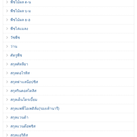
พืชไม้ผล ด-น
พืชไม้ผล บ-ม
พืชไม้ผล ย-ฮ
พืชไล่แมลง
วัชพืช
ว่าน
ศัตรูพืช
สกุลคัทลียา
สกุลดอไรทิส
สกุลฟาแลน๊อปซิส
สกุลรินคอสไตลิส
สกุลเด็นโดรเบี้ยม
สกุลแพพี่โอเพดิลั่ม(รองเท้านารี)
สกุลแวนด้า
สกุลแวนด๊อพซิส
สกุลแอริดิส