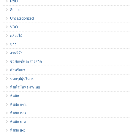
R&D
Sensor
Uncategorized
VDO
กล้วยไม้
ข่าว
งานวิจัย
ชีวภัณฑ์และสารสกัด
ตำหรับยา
บทสรุปผู้บริหาร
พืชน้ำมันหอมระเหย
พืชผัก
พืชผัก ก-ณ
พืชผัก ด-น
พืชผัก บ-ม
พืชผัก ย-ฮ