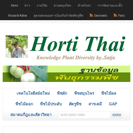
Home
ข่าว
งานวิจัย
สวนสมุนไพร
ตำหรับยา
การจัดสวนแนวต้ัง
Research Nation
สูตรผสมของสารป้องกันกำจัดศัตรูพืช
Comments
Posts
เทคโนโลยีสมัยใหม่
พืชผัก
พืชสมุนไพร
พืชไม้ผล
พืชไม้ดอก
พืชไม้ประดับ
ศัตรูพืช
สารเคมี
GAP
สมาคมกีฎและสัตววิทยา