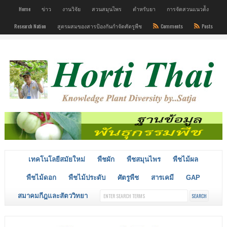
Home
ข่าว
งานวิจัย
สวนสมุนไพร
ตำหรับยา
การจัดสวนแนวต้ัง
Research Nation
สูตรผสมของสารป้องกันกำจัดศัตรูพืช
Comments
Posts
เทคโนโลยีสมัยใหม่
พืชผัก
พืชสมุนไพร
พืชไม้ผล
พืชไม้ดอก
พืชไม้ประดับ
ศัตรูพืช
สารเคมี
GAP
สมาคมกีฎและสัตววิทยา