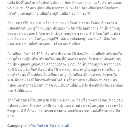
เหยื่อ พิษที่โคนต้นปาล์มน้ำมัน ต้นละ 1 ก้อน ก้อนละ ประมาณ 5 กรัม ตรวจสอบ
ทุก ๆ 10 วัน ถ้าพบหนูกินเหยื่อ มากกว่า 20 % ต้องเติมเหยื่อบริเวณที่ถูกกินจน
เท่าเดิม และหยุดวางเหยื่อเมื่อหนูกินเหยื่อ น้อยกว่า 20 %
อ้อย : อัตราใช้ 100 กรัม หรือ ประมาณ 20 ก้อน/ไร่ วางเหยื่อพิษบริเวณ รอบ
แปลงที่ติดคันนา คูน้ำ ดงหญ้า ที่มีรอยทางเดิน หรือรอยทำลาย ถ้าเป็นสกุลหนู
ทองขาว วางจุดละ 1 ก้อน แต่ถ้าเป็นสกุลหนูพุก ควรวาง 3-5 ก้อน ให้ทั่วแปลง
ควรเริ่มวางสารกำจัดหนูออกฤทธิ์ช้าหลังจากอ้อยอายุประมาณ 3 เดือน โดย
แต่ละครั้งวางเหยื่อพิษห่างกัน 1 เดือน จนเก็บเกี่ยว
ถั่วเหลือง : อัตราใช้ 100 กรัม หรือ ประมาณ 20 ก้อน/ไร่ วางเหยื่อพิษบริเวณคัน
นา คูน้ำดงหญ้า หรือ บริเวณในแปลงที่มี ร่องรอยความเสียหาย บนทางเดินหนู
ถ้าเป็นหนูสกุลหนูท้องขาว ควรวางจุดละ 1 ก้อน ถ้าเป็นสกุลหนูพุก ควร วางจุด
ละ 3-5 ก้อน ใน พื้นที่ที่เคยมีประวัติ การระบาดของหนูใน ฤดูแล้ง ควรเริ่มวาง
สารกำจัดหน ตั้งแต่ก่อนเริ่มเตรียมดินปลูกถั่วเหลือง เพือลดความเสียหายใน
ระยะต้นอ่อน โดยใช้สารซิงค์ฟอสไฟด์ 1 ครั้ง ตามด้วยเหยื่อพิษสำเร็จรูป ทั่ว
แปลง และทำการ ป้องกันกำจัด เช่นเดียวกันนี้อีก 1 ครั้ง ช่วงที่ถั่วเหลืองออกดอก
และเริ่มมีฝักอ่อน
ข้าวโพด : อัตราใช้ 100 กรัม หรือ ประมาณ 20 ก้อน/ไร่ วางเหยื่อพิษบริเวณรอบ
แปลงข้าวโพด โดยเฉพาะที่ติดดง หญ้าแถบชายป่า ถ้า เป็นหนูพุกควรวางเหยื่อ
พิษจุดละ 3-5 ก้อน วางตามรอย ทางเดิน และบริเวณ รอบแหล่งที่พบความเสีย
หาย
Category
:
สารป้องกันกำจัดสัตว์
,
สารเคมี