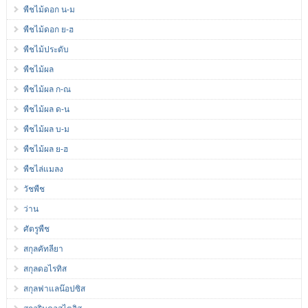
พืชไม้ดอก น-ม
พืชไม้ดอก ย-ฮ
พืชไม้ประดับ
พืชไม้ผล
พืชไม้ผล ก-ณ
พืชไม้ผล ด-น
พืชไม้ผล บ-ม
พืชไม้ผล ย-ฮ
พืชไล่แมลง
วัชพืช
ว่าน
ศัตรูพืช
สกุลคัทลียา
สกุลดอไรทิส
สกุลฟาแลน๊อปซิส