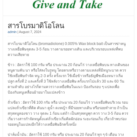
สารโบรมาดิโอโลน
admin
|
August 7, 2024
สารโบรมาดิโอโลน (bromadiolone) 0.005% Wax block bait เป็นสารฆ่าหนู
วางเหยื่อพิษจุดละ 3-5 ก้อน
วางตามรอยทางเดิน และบริเวณรอบแหล่งที่พบ
ความเสียหาย
ข้าว : อัตราใช้ 100 กรัม หรือ ประมาณ 20 ก้อน/ไร่ วางเหยื่อพิษบน ทางเดินของ
หนูตามคัน นา หรือใส่ลงในรูหนู โดยตรงหรือวางตามแหล่งที่มีหนูระบาด ควร
ใช้เหยื่อพิษกำจัด หนู 2-3 ครั้ง ครั้งแรก ใช้เมื่อข้าวหรือธัญพืชเมืองหนาวเริ่ม
ปลูก ครั้งที่ 2 และครั้งที่ 3 ใช้หลังวางเหยื่อพิษ ครั้งแรกไปแล้ว 30 และ 60 วัน
ตามลำดับ อย่างไรก็ตามควรวางเหยื่อพิษในแนว ป้องกันรอบ ๆ แปลงเพื่อ
ป้องกันหนูเคลื่อนย้ายมาในแปลงข้าว
ถั่วเขียว : อัตราใช้ 100 กรัม หรือ ประมาณ 20 ก้อน/ไร่ วางเหยื่อพิษบริเวณ รอบ
แปลงถั่วเขียวที่ติด คันนา คูน้ำ ดงหญ้า ที่มีรอยทางเดิน หรือรอยทำลาย ถ้าเป็น
สกุลหนูทองขาว วาง จุดละ 1 ก้อน แต่ถ้า เป็นสกุลหนูพุก ควร วาง 3-5 ก้อน ควร
เริ่มวางสารกำจัดหนูตั้งแต่ถั่วเขียวเริ่มติดฝักอ่อน ระยะก่อนเก็บ เกี่ยวถ้าพบร่อง
รอยหนูในแปลงอีกให้วางเหยื่อพิษอีกครั้งหนึ่ง
ปาล์มน้ำมัน : อัตราใช้ 100 กรัม หรือ ประมาณ 20 ก้อน/ไร่ ทุก ๆ 6 เดือน วาง