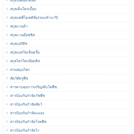
สกุลรินคอสไตลิส
สกุลเด็นโดรเบี้ยม
สกุลแพพี่โอเพดิลั่ม(รองเท้านารี)
สกุลแวนด้า
สกุลแวนด๊อพซิส
สกุลแอริดิส
สกุลแอสโคเซ็นตรั้ม
สกุลไตรโคกล๊อตติส
สวนสมุนไพร
สัตว์ศัตรูพืช
สารควบคุมการเจริญเติบโตพืช
สารป้องกันกำจัดวัชพืช
สารป้องกันกำจัดสัตว์
สารป้องกันกำจัดแมลง
สารป้องกันกำจัดโรคพืช
สารป้องกันกำจัดไร