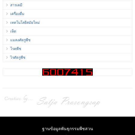
สารเคมี
เครื่องดื่ม
เทคโนโลยีสมัยใหม่
เห็ด
แมลงศัตรูพืช
โรคพืช
ไรศัตรูพืช
ฐานข้อมูลพันธุกรรมพืชสวน