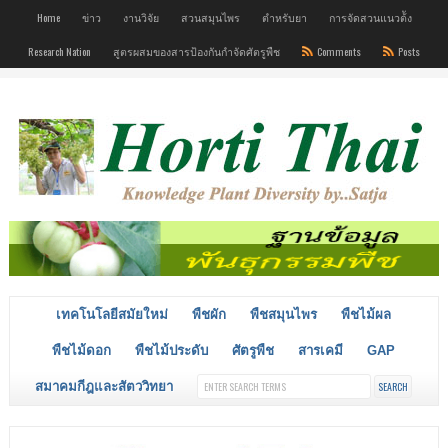
Home
ข่าว
งานวิจัย
สวนสมุนไพร
ตำหรับยา
การจัดสวนแนวต้ัง
Research Nation
สูตรผสมของสารป้องกันกำจัดศัตรูพืช
Comments
Posts
เทคโนโลยีสมัยใหม่
พืชผัก
พืชสมุนไพร
พืชไม้ผล
พืชไม้ดอก
พืชไม้ประดับ
ศัตรูพืช
สารเคมี
GAP
สมาคมกีฎและสัตววิทยา