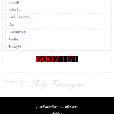
สารเคมี
เครื่องดื่ม
เทคโนโลยีสมัยใหม่
เห็ด
แมลงศัตรูพืช
โรคพืช
ไรศัตรูพืช
ฐานข้อมูลพันธุกรรมพืชสวน
พืชไม้ผล