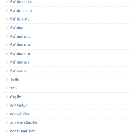
พืชไม้ดอก น-ม
พืชไม้ดอก ย-ฮ
พืชไม้ประดับ
พืชไม้ผล
พืชไม้ผล ก-ณ
พืชไม้ผล ด-น
พืชไม้ผล บ-ม
พืชไม้ผล ย-ฮ
พืชไล่แมลง
วัชพืช
ว่าน
ศัตรูพืช
สกุลคัทลียา
สกุลดอไรทิส
สกุลฟาแลน๊อปซิส
สกุลรินคอสไตลิส