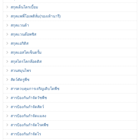
สกุลเด็นโดรเบี้ยม
สกุลแพพี่โอเพดิลั่ม(รองเท้านารี)
สกุลแวนด้า
สกุลแวนด๊อพซิส
สกุลแอริดิส
สกุลแอสโคเซ็นตรั้ม
สกุลไตรโคกล๊อตติส
สวนสมุนไพร
สัตว์ศัตรูพืช
สารควบคุมการเจริญเติบโตพืช
สารป้องกันกำจัดวัชพืช
สารป้องกันกำจัดสัตว์
สารป้องกันกำจัดแมลง
สารป้องกันกำจัดโรคพืช
สารป้องกันกำจัดไร