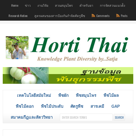
Home
ข่าว
งานวิจัย
สวนสมุนไพร
ตำหรับยา
การจัดสวนแนวต้ัง
Research Nation
สูตรผสมของสารป้องกันกำจัดศัตรูพืช
Comments
Posts
เทคโนโลยีสมัยใหม่
พืชผัก
พืชสมุนไพร
พืชไม้ผล
พืชไม้ดอก
พืชไม้ประดับ
ศัตรูพืช
สารเคมี
GAP
สมาคมกีฎและสัตววิทยา